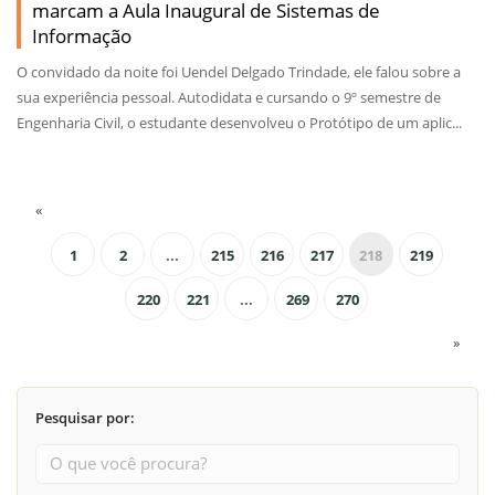
marcam a Aula Inaugural de Sistemas de
Informação
O convidado da noite foi Uendel Delgado Trindade, ele falou sobre a
sua experiência pessoal. Autodidata e cursando o 9º semestre de
Engenharia Civil, o estudante desenvolveu o Protótipo de um aplic...
«
1
2
...
215
216
217
218
219
220
221
...
269
270
»
Pesquisar por: