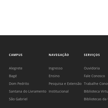
CAMPUS
NAVEGAÇÃO
SERVIÇOS
Alegrete
Ingresso
Ouvidoria
Bagé
Ensino
Fale Conosco
Dom Pedrito
Pesquisa e Extensão
Trabalhe Cono
Santana do Livramento
Institucional
Biblioteca Virt
São Gabriel
Bibliotecas d