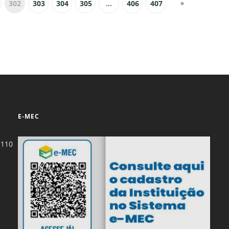
»
302
303
304
305
...
406
407
E-MEC
-110