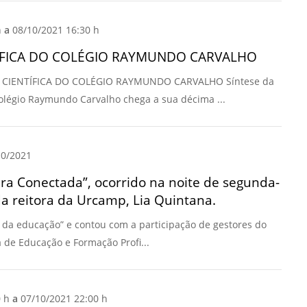
Prova de Proficiência
h
a
08/10/2021 16:30 h
Manual de TCC
ização
TÍFICA DO COLÉGIO RAYMUNDO CARVALHO
Estruturação de TCC
osco
ÃO CIENTÍFICA DO COLÉGIO RAYMUNDO CARVALHO Síntese da
Calendário
elho Fiscal -
 Colégio Raymundo Carvalho chega a sua décima ...
Acadêmico
Manual de Segurança
- Laboratórios da
e
0/2021
Saúde
ento
ra Conectada”, ocorrido na noite de segunda-
Regimento CEUA
 2023-2027
da reitora da Urcamp, Lia Quintana.
Orientação para
Descarte - URCAMP
s da educação” e contou com a participação de gestores do
a de Educação e Formação Profi...
Normas Laboratório
de Física
Normas Laboratório
0 h
a
07/10/2021 22:00 h
de Topografia