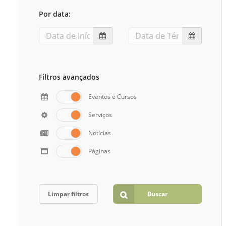
Sement
Por data:
Labora
Biotec
INTEC
Labora
Filtros avançados
Microb
Eventos e Cursos
- INTE
Serviços
Labora
Notícias
NPJ (N
Jurídi
Páginas
Livram
Alegre
NPS - 
Limpar filtros
Buscar
em Sa