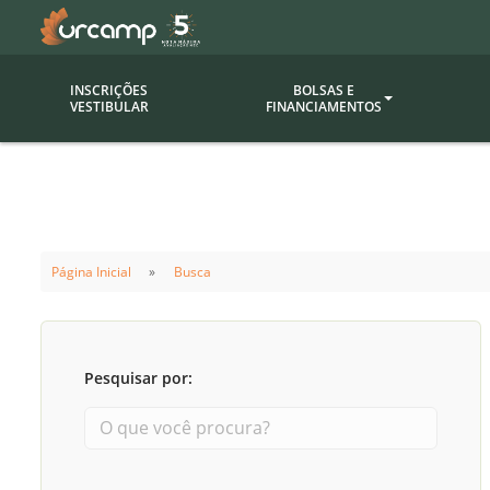
INSCRIÇÕES
BOLSAS E
VESTIBULAR
FINANCIAMENTOS
Bolsas
Editor
(funcionários/professores)
Inova
Bolsas Sociais
Consult
Página Inicial
Busca
PROUNI
Clínic
Convênios (empresas)
Núcleo
Descontos
Fiscal
Pesquisar por:
Financiamentos
Labora
INTEC
Saiba como ingressar na
Fale com um aten
URCAMP
Labora