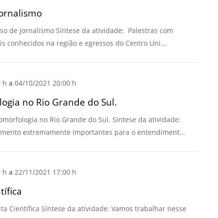
ornalismo
Normas Laboratório
de Materiais
o de Jornalismo Síntese da atividade: Palestras com
Normas Laboratório
is conhecidos na região e egressos do Centro Uni...
de Zoologia
Normas Laboratório
0 h
a
04/10/2021 20:00 h
de Química
ogia no Rio Grande do Sul.
Normas Laboratório
de Botânica
omorfologia no Rio Grande do Sul. Síntese da atividade:
Normas Laboratório
imento extremamente importantes para o entendiment...
de Informática
Guia Acadêmico
0 h
a
22/11/2021 17:00 h
Regimento
Institucional URCAMP
tífica
ita Científica Síntese da atividade: Vamos trabalhar nesse