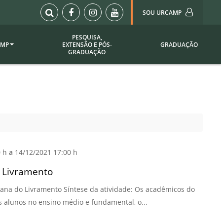
SOU URCAMP
PESQUISA,
AMP
EXTENSÃO E PÓS-
GRADUAÇÃO
Sou Urcamp (Portal)
GRADUAÇÃO
Biblioteca
Biblioteca Virtual
ila Taborda
Enade Urcamp
titucional
Intranet
Plataforma Moodle
pria de
A)
Setor de Registros
0 h
a
14/12/2021 17:00 h
Acadêmicos
Portarias /
o Livramento
SOU I
ntana do Livramento Síntese da atividade: Os acadêmicos do
 Institucional
Webdiário
os alunos no ensino médio e fundamental, o...
Webmail
as