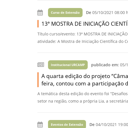
Vídeo Institucional Fazer
es - INTEC
Institucional
Urcamp Faz Bem
De
05/10/2021 08:00 
Curso de Extensão
tório de
Internacional
13ª MOSTRA DE INICIAÇÃO CIEN
nologia Vegetal -
Trabalhe Con
Título curso/evento: 13ª MOSTRA DE INICIAÇ
Eleições Cons
tório de
atividade: A Mostra de Iniciação Científica do
FAT 2024
iologia de Alimentos
Ouvidoria
C
PDI - Plano d
publicado em:
05/1
Institucional URCAMP
tório de Materiais
Desenvolvim
A quarta edição do projeto “Câma
úcleo de Prática
Institucional
feira, contou com a participação 
ca) - Bagé, Santana do
ento, São Gabriel e
A temática desta edição do evento foi “Desafio
te
setor na região, como a própria Lia, a secretári
Núcleo de Práticas
úde
De
04/10/2021 19:0
Eventos de Extensão