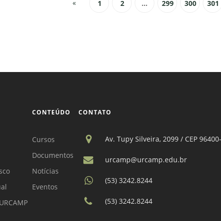
«
1
2
...
299
300
301
CONTEÚDO
CONTATO
Av. Tupy Silveira, 2099 / CEP 96400
Cursos
Documentos
urcamp@urcamp.edu.br
sco
Notícias
(53) 3242.8244
ual
Eventos
(53) 3242.8244
a URCAMP