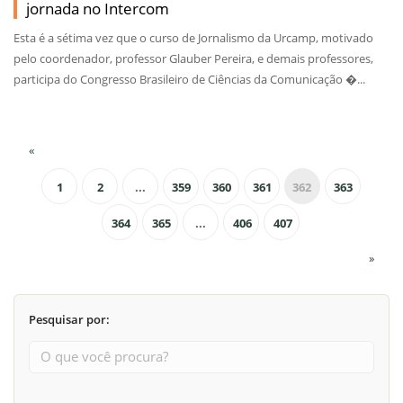
jornada no Intercom
Esta é a sétima vez que o curso de Jornalismo da Urcamp, motivado
pelo coordenador, professor Glauber Pereira, e demais professores,
participa do Congresso Brasileiro de Ciências da Comunicação �...
«
1
2
...
359
360
361
362
363
364
365
...
406
407
»
Pesquisar por: