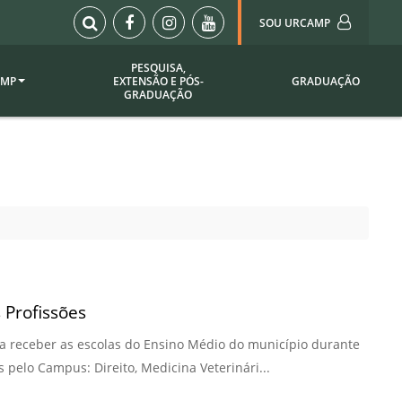
SOU URCAMP
PESQUISA,
AMP
EXTENSÃO E PÓS-
GRADUAÇÃO
Sou Urcamp (Portal)
GRADUAÇÃO
Biblioteca
Biblioteca Virtual
ila Taborda
Enade Urcamp
titucional
Intranet
Plataforma Moodle
pria de
A)
Setor de Registros
Acadêmicos
Portarias /
 Profissões
SOU I
ra receber as escolas do Ensino Médio do município durante
 Institucional
Webdiário
s pelo Campus: Direito, Medicina Veterinári...
Webmail
as