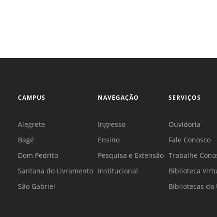
CAMPUS
NAVEGAÇÃO
SERVIÇOS
Alegrete
Ingresso
Ouvidoria
Bagé
Ensino
Fale Conosco
Dom Pedrito
Pesquisa e Extensão
Trabalhe Cono
Santana do Livramento
Institucional
Biblioteca Virt
São Gabriel
Bibliotecas d