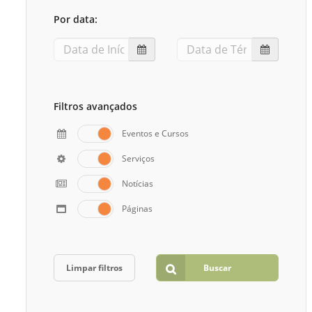
Sement
Por data:
Labora
Biotec
INTEC
Labora
Filtros avançados
Microb
Eventos e Cursos
- INTE
Serviços
Labora
Notícias
NPJ (N
Jurídi
Páginas
Livram
Alegre
NPS - 
Limpar filtros
Buscar
em Sa