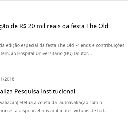
Prova de Proficiência
Manual de TCC
ização
ção de R$ 20 mil reais da festa The Old
Estruturação de TCC
osco
Calendário
elho Fiscal -
a edição especial da festa The Old Friends e contribuições
Acadêmico
tem, ao Hospital Universitário (HU) Doutor...
Manual de Segurança
- Laboratórios da
e
Saúde
ento
1/2018
Regimento CEUA
 2023-2027
liza Pesquisa Institucional
Orientação para
Descarte - URCAMP
valiação) efetua a coleta da autoavaliação com o
o está disponível nos ambientes virtuais de tod...
Normas Laboratório
de Física
Normas Laboratório
de Topografia