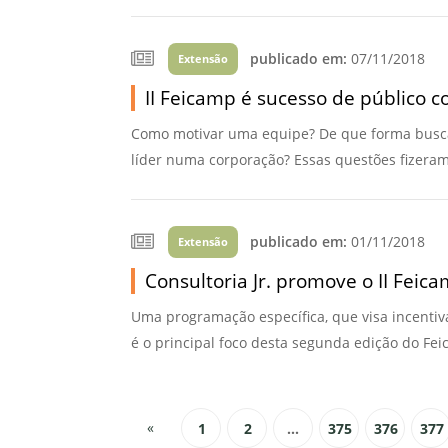
publicado em:
07/11/2018
Extensão
II Feicamp é sucesso de público 
Como motivar uma equipe? De que forma busca
líder numa corporação? Essas questões fizeram
publicado em:
01/11/2018
Extensão
Consultoria Jr. promove o II Feic
Uma programação específica, que visa incentiv
é o principal foco desta segunda edição do Fei
«
1
2
...
375
376
377