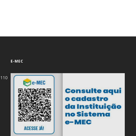
E-MEC
-110