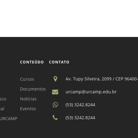
CONTEÚDO
CONTATO
Av. Tupy Silveira, 2099 / CEP 96400
Cursos
Documentos
urcamp@urcamp.edu.br
sco
Notícias
(53) 3242.8244
ual
Eventos
(53) 3242.8244
a URCAMP