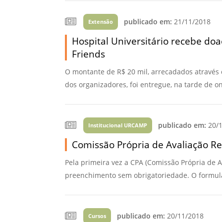
Vídeo Institucional Fazer
es - INTEC
Institucional
Urcamp Faz Bem
publicado em:
21/11/2018
Extensão
tório de
Internacional
Hospital Universitário recebe doa
nologia Vegetal -
Trabalhe Con
Friends
Eleições Cons
tório de
O montante de R$ 20 mil, arrecadados através d
FAT 2024
iologia de Alimentos
dos organizadores, foi entregue, na tarde de on
Ouvidoria
C
PDI - Plano d
tório de Materiais
Desenvolvim
publicado em:
20/1
Institucional URCAMP
úcleo de Prática
Institucional
Comissão Própria de Avaliação Rea
ca) - Bagé, Santana do
ento, São Gabriel e
Pela primeira vez a CPA (Comissão Própria de A
te
preenchimento sem obrigatoriedade. O formulári
Núcleo de Práticas
úde
publicado em:
20/11/2018
Cursos