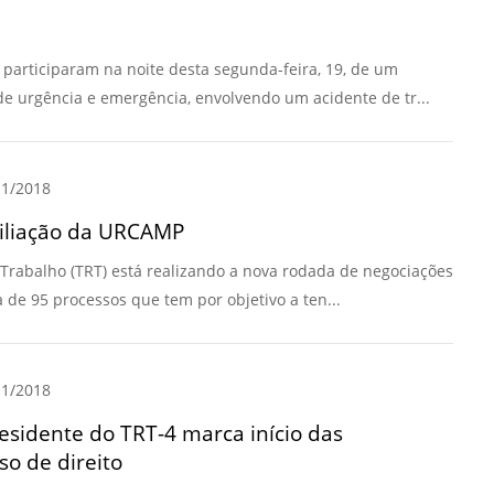
Normas Laboratório
de Materiais
articiparam na noite desta segunda-feira, 19, de um
Normas Laboratório
e urgência e emergência, envolvendo um acidente de tr...
de Zoologia
Normas Laboratório
1/2018
de Química
ciliação da URCAMP
Normas Laboratório
de Botânica
o Trabalho (TRT) está realizando a nova rodada de negociações
Normas Laboratório
de 95 processos que tem por objetivo a ten...
de Informática
Guia Acadêmico
1/2018
Regimento
Institucional URCAMP
sidente do TRT-4 marca início das
o de direito