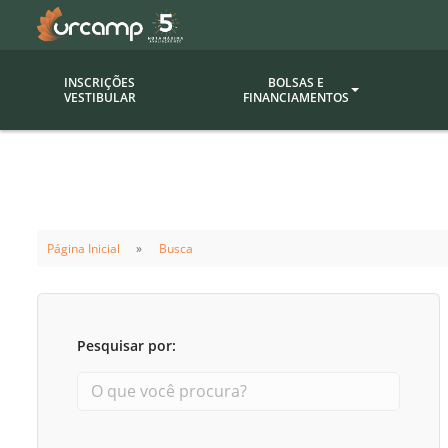
INSCRIÇÕES
BOLSAS E
VESTIBULAR
FINANCIAMENTOS
Bolsas
Editor
(funcionários/professores)
Inova
Bolsas Sociais
Consult
Página Inicial
Busca
PROUNI
Clínic
Convênios (empresas)
Núcleo
Descontos
Fiscal
Pesquisar por:
Financiamentos
Labora
INTEC
Saiba como ingressar na
Fale com um aten
URCAMP
Labora