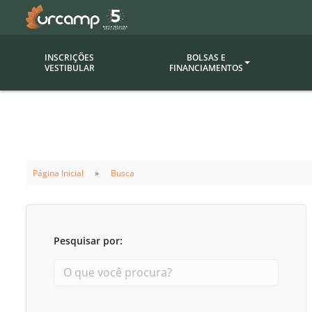
INSCRIÇÕES
BOLSAS E
VESTIBULAR
FINANCIAMENTOS
Bolsas
Editor
(funcionários/professores)
Inova
Bolsas Sociais
Consult
Página Inicial
Busca
PROUNI
Clínic
Convênios (empresas)
Núcleo
Descontos
Fiscal
Pesquisar por:
Financiamentos
Labora
INTEC
Saiba como ingressar na
Fale com um aten
URCAMP
Labora