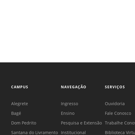
CAMPUS
NAVEGAÇÃO
SERVIÇOS
Alegrete
Ingresso
Ouvidoria
Bagé
Ensino
Fale Conosco
Dom Pedrito
Pesquisa e Extensão
Trabalhe Cono
Santana do Livramento
Institucional
Biblioteca Virt