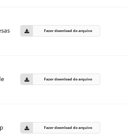
Normas Laboratório
de Materiais
Normas Laboratório
esas
Fazer download do arquivo
de Zoologia
Normas Laboratório
de Química
Normas Laboratório
de Botânica
de
Fazer download do arquivo
Normas Laboratório
de Informática
Guia Acadêmico
Regimento
Institucional URCAMP
mp
Fazer download do arquivo