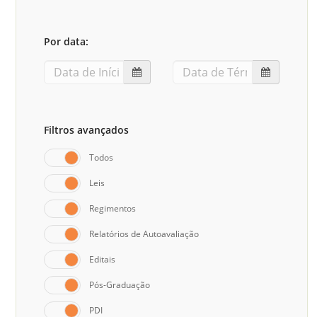
Sement
Labora
Por data:
Biotec
INTEC
Labora
Microb
Filtros avançados
- INTE
Todos
Labora
Leis
NPJ (N
Jurídi
Regimentos
Livram
Relatórios de Autoavaliação
Alegre
Editais
NPS - 
Pós-Graduação
em Sa
PDI