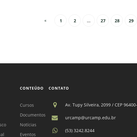
«
1
2
...
27
28
29
CONTEÚDO
CONTATO
Av. Tupy Silveira, 2099 / CEP 96400
Cursos
Documentos
urcamp@urcamp.edu.br
sco
Notícias
(53) 3242.8244
ual
Eventos