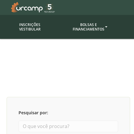
INSCRIÇÕES
BOLSAS E
VESTIBULAR
FINANCIAMENTOS
Bolsas
Editor
(funcionários/professores)
Inova
Bolsas Sociais
Consult
PROUNI
Clínic
Convênios (empresas)
Núcleo
Descontos
Fiscal
Pesquisar por:
Financiamentos
Labora
INTEC
Saiba como ingressar na
Fale com um aten
URCAMP
Labora