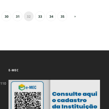
»
30
31
32
33
34
35
E-MEC
-110