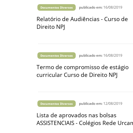
Vídeo Institucional Fazer
es - INTEC
Institucional
publicado em:
16/08/2019
Documentos Diversos
Urcamp Faz Bem
tório de
Internacional
Relatório de Audiências - Curso de
nologia Vegetal -
Direito NPJ
Trabalhe Con
Eleições Cons
tório de
FAT 2024
iologia de Alimentos
Ouvidoria
publicado em:
16/08/2019
Documentos Diversos
C
PDI - Plano d
Termo de compromisso de estágio
tório de Materiais
Desenvolvim
curricular Curso de Direito NPJ
úcleo de Prática
Institucional
ca) - Bagé, Santana do
ento, São Gabriel e
te
publicado em:
12/08/2019
Documentos Diversos
Núcleo de Práticas
Lista de aprovados nas bolsas
úde
ASSISTENCIAIS - Colégios Rede Urc