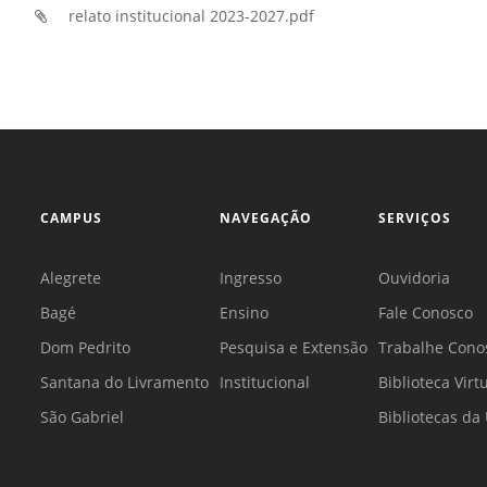
relato institucional 2023-2027.pdf
CAMPUS
NAVEGAÇÃO
SERVIÇOS
Alegrete
Ingresso
Ouvidoria
Bagé
Ensino
Fale Conosco
Dom Pedrito
Pesquisa e Extensão
Trabalhe Cono
Santana do Livramento
Institucional
Biblioteca Virt
São Gabriel
Bibliotecas d