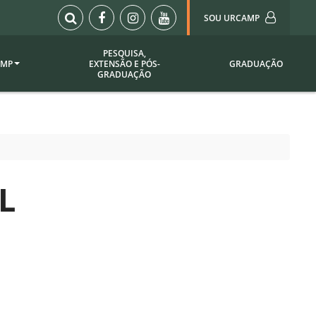
SOU URCAMP
PESQUISA,
AMP
EXTENSÃO E PÓS-
GRADUAÇÃO
Sou Urcamp (Portal)
GRADUAÇÃO
Biblioteca
Biblioteca Virtual
ila Taborda
Enade Urcamp
titucional
Intranet
L
Plataforma Moodle
pria de
A)
Setor de Registros
Acadêmicos
Portarias /
SOU I
 Institucional
Webdiário
Webmail
as