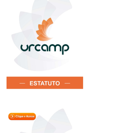
Sement
Labora
Biotec
INTEC
Labora
Microb
- INTE
Labora
NPJ (N
Jurídi
Livram
Alegre
NPS - 
em Sa