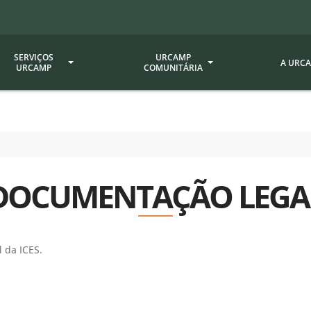
SERVIÇOS
URCAMP
A URC
URCAMP
COMUNITÁRIA
a - EDIURCAMP
Hospital Universitário
Fundação Att
ção Urcamp
Jornal Minuano
Avaliação Ins
Urcamp
oria Jr.
Museu Dom Diogo de Souza
DOCUMENTAÇÃO LEGA
Museu da Gravura
Comissão Pró
a Veterinária (BAGÉ)
Avaliação (CP
Desenvolvimento Regional
 de Apoio Contábil e
Documentos / 
Nossos Campi - Alegrete,
 da ICES.
Resoluções
Bagé, Dom Pedrito, São
tório de Solos -
Gabriel, Santana do
Documentação
Livramento
dente!!
Editais / Vag
tório de Análise de