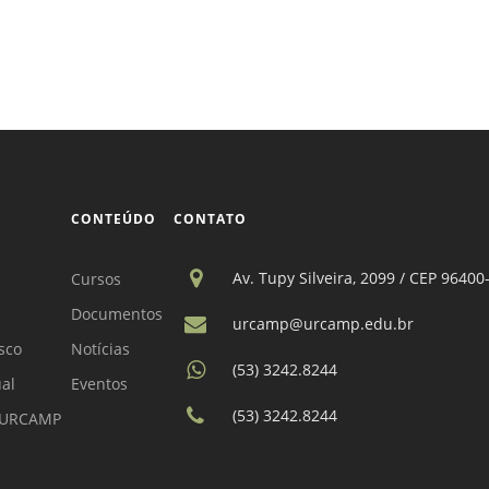
CONTEÚDO
CONTATO
Av. Tupy Silveira, 2099 / CEP 96400
Cursos
Documentos
urcamp@urcamp.edu.br
sco
Notícias
(53) 3242.8244
ual
Eventos
(53) 3242.8244
a URCAMP