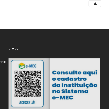
E-MEC
-110