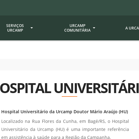
SERVIÇOS
URCAMP
A URC
URCAMP
COMUNITÁRIA
a - EDIURCAMP
Hospital Universitário
Fundação Att
ção Urcamp
Jornal Minuano
Avaliação Ins
Urcamp
oria Jr.
Museu Dom Diogo de Souza
OSPITAL UNIVERSITÁR
Museu da Gravura
Comissão Pró
a Veterinária (BAGÉ)
Avaliação (CP
Desenvolvimento Regional
 de Apoio Contábil e
Documentos / 
Nossos Campi - Alegrete,
Hospital Universitário da Urcamp Doutor Mário Araújo (HU)
Resoluções
Bagé, Dom Pedrito, São
tório de Solos -
Localizado na Rua Flores da Cunha, em Bagé/RS, o Hospital
Gabriel, Santana do
Documentação
Universitário da Urcamp (HU) é uma importante referência
Livramento
dente!!
Editais / Vag
tório de Análise de
em assistência à saúde para a Região da Campanha.