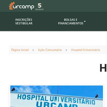
INSCRIÇÕES
BOLSAS E
VESTIBULAR
FINANCIAMENTOS
Bolsas
Editor
(funcionários/professores)
Página Inicial
Ação Comunitária
Hospital Universitário
Inova
Bolsas Sociais
Consult
H
PROUNI
Clínic
Convênios (empresas)
Núcleo
Descontos
Fiscal
Financiamentos
Labora
INTEC
Saiba como ingressar na
Fale com um aten
URCAMP
Labora