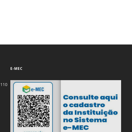
E-MEC
-110