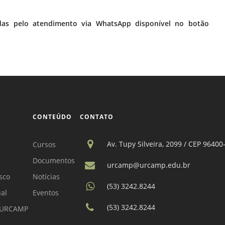
adas pelo atendimento via WhatsApp disponível no botão
CONTEÚDO
CONTATO
Av. Tupy Silveira, 2099 / CEP 96400
Cursos
Documentos
urcamp@urcamp.edu.br
sco
Notícias
(53) 3242.8244
ual
Eventos
(53) 3242.8244
a URCAMP