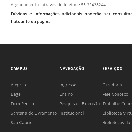
Agendamentos através do telefone 53 32428244
Dúvidas e informações adicionais poderão ser consult
flutuante da página
CAMPUS
NAVEGAÇÃO
SERVIÇOS
Alegrete
Ingresso
Ouvidoria
Bagé
Ensino
Fale Conosco
Dom Pedrito
Pesquisa e Extensão
Trabalhe Cono
Santana do Livramento
Institucional
Biblioteca Virt
São Gabriel
Bibliotecas d