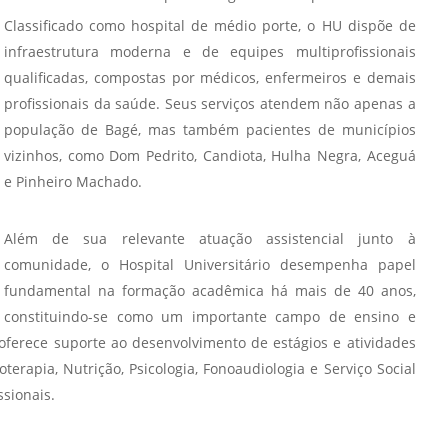
Vídeo Institucional Fazer
es - INTEC
Institucional
Classificado como hospital de médio porte, o HU dispõe de
Urcamp Faz Bem
infraestrutura moderna e de equipes multiprofissionais
tório de
Internacional
qualificadas, compostas por médicos, enfermeiros e demais
nologia Vegetal -
Trabalhe Con
profissionais da saúde. Seus serviços atendem não apenas a
Eleições Cons
população de Bagé, mas também pacientes de municípios
tório de
FAT 2024
vizinhos, como Dom Pedrito, Candiota, Hulha Negra, Aceguá
iologia de Alimentos
e Pinheiro Machado.
Ouvidoria
C
PDI - Plano d
tório de Materiais
Além de sua relevante atuação assistencial junto à
Desenvolvim
comunidade, o Hospital Universitário desempenha papel
úcleo de Prática
Institucional
fundamental na formação acadêmica há mais de 40 anos,
ca) - Bagé, Santana do
constituindo-se como um importante campo de ensino e
ento, São Gabriel e
oferece suporte ao desenvolvimento de estágios e atividades
te
rapia, Nutrição, Psicologia, Fonoaudiologia e Serviço Social
Núcleo de Práticas
ssionais.
úde