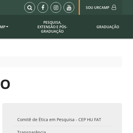
SOU URCAMP
PESQUISA,
AMP
EXTENSÃO E PÓS-
GRADUAÇÃO
Sou Urcamp (Portal)
GRADUAÇÃO
Biblioteca
Biblioteca Virtual
ila Taborda
Enade Urcamp
titucional
Intranet
IO
Plataforma Moodle
pria de
A)
Setor de Registros
Acadêmicos
Portarias /
SOU I
 Institucional
Webdiário
Comitê de Ética em Pesquisa - CEP HU FAT
Webmail
as
Transparência