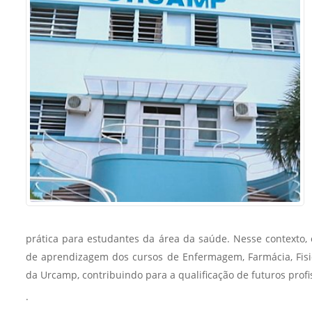
Sement
Labora
Biotec
INTEC
Labora
Microb
- INTE
Labora
NPJ (N
Jurídi
Livram
prática para estudantes da área da saúde. Nesse contexto, 
Alegre
de aprendizagem dos cursos de Enfermagem, Farmácia, Fisiote
NPS - 
da Urcamp, contribuindo para a qualificação de futuros profi
em Sa
.