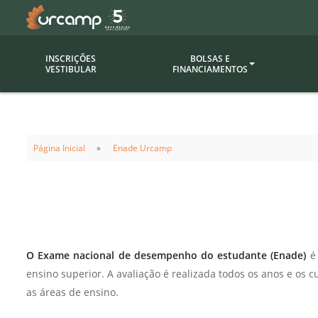
INSCRIÇÕES
BOLSAS E
VESTIBULAR
FINANCIAMENTOS
Bolsas
Editor
(funcionários/professores)
Página Inicial
Enade Urcamp
Inova
Bolsas Sociais
Consult
PROUNI
Clínic
Convênios (empresas)
Núcleo
Descontos
Fiscal
O Exame nacional de desempenho do estudante (Enade)
é 
Financiamentos
Labora
ensino superior. A avaliação é realizada todos os anos e os 
INTEC
as áreas de ensino.
Saiba como ingressar na
Fale com um aten
URCAMP
Labora