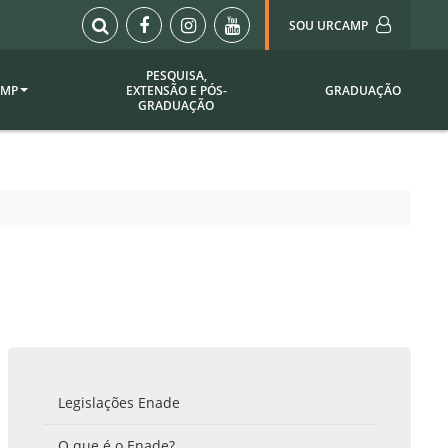
SOU URCAMP
PESQUISA,
AMP
EXTENSÃO E PÓS-
GRADUAÇÃO
Sou Urcamp (Portal)
GRADUAÇÃO
Biblioteca
Biblioteca Virtual
ila Taborda
Enade Urcamp
titucional
Intranet
Plataforma Moodle
pria de
A)
Setor de Registros
Acadêmicos
Portarias /
SOU I
 Institucional
Webdiário
Legislações Enade
Webmail
as
O que é o Enade?