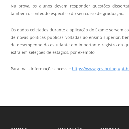
Sement
Na prova, os alunos devem responder questões dissertat
também o conteúdo específico do seu curso de graduação.
Labora
Biotec
Os dados coletados durante a aplicação do Exame servem c
INTEC
de novas políticas públicas voltadas ao ensino superior, b
Labora
de desempenho do estudante em importante registro da qual
Microb
extra em seleções de estágios, por exemplo.
- INTE
Labora
Para mais informações, acesse:
https://www.gov.br/inep/pt-
NPJ (N
Jurídi
Livram
Alegre
NPS - 
em Sa