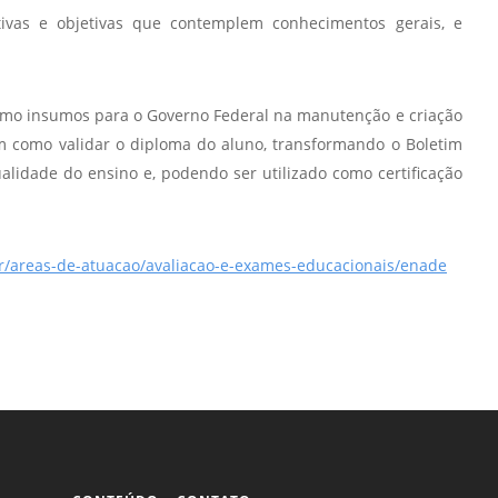
Vídeo Institucional Fazer
es - INTEC
Institucional
ivas e objetivas que contemplem conhecimentos gerais, e
Urcamp Faz Bem
tório de
Internacional
nologia Vegetal -
Trabalhe Con
omo insumos para o Governo Federal na manutenção e criação
Eleições Cons
em como validar o diploma do aluno, transformando o Boletim
tório de
FAT 2024
idade do ensino e, podendo ser utilizado como certificação
iologia de Alimentos
Ouvidoria
C
PDI - Plano d
tório de Materiais
br/areas-de-atuacao/avaliacao-e-exames-educacionais/enade
Desenvolvim
úcleo de Prática
Institucional
ca) - Bagé, Santana do
ento, São Gabriel e
te
Núcleo de Práticas
úde