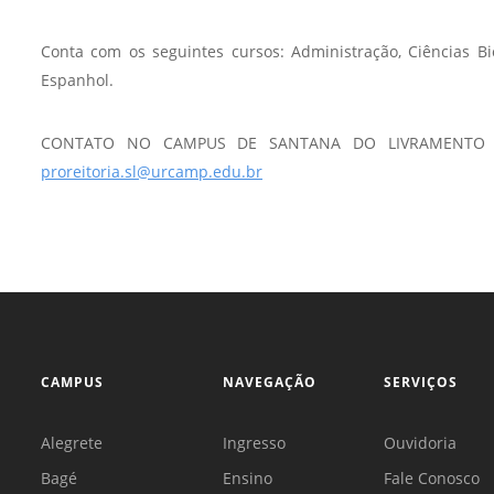
Sement
Conta com os seguintes cursos: Administração, Ciências Bio
Labora
Espanhol.
Biotec
INTEC
CONTATO NO CAMPUS DE SANTANA DO LIVRAMENTO AV. 
Labora
proreitoria.sl@urcamp.edu.br
Microb
- INTE
Labora
NPJ (N
Jurídi
Livram
Alegre
CAMPUS
NAVEGAÇÃO
SERVIÇOS
NPS - 
Alegrete
Ingresso
Ouvidoria
em Sa
Bagé
Ensino
Fale Conosco