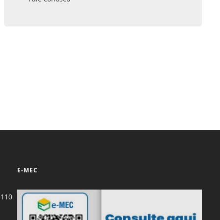
Prova de Proficiência
Manual de TCC
ização
Estruturação de TCC
osco
Calendário
elho Fiscal -
Acadêmico
Manual de Segurança
- Laboratórios da
e
Saúde
ento
Regimento CEUA
 2023-2027
Orientação para
Descarte - URCAMP
E-MEC
Normas Laboratório
de Física
-110
Normas Laboratório
de Topografia