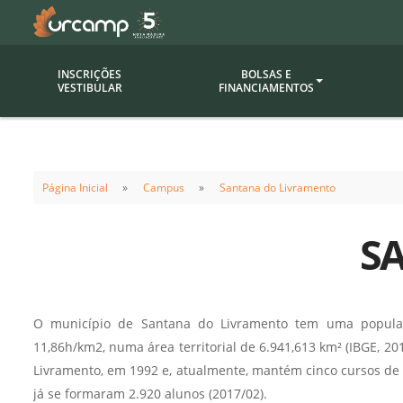
INSCRIÇÕES
BOLSAS E
VESTIBULAR
FINANCIAMENTOS
Bolsas
Editor
(funcionários/professores)
Página Inicial
Campus
Santana do Livramento
Inova
Bolsas Sociais
Consult
S
PROUNI
Clínic
Convênios (empresas)
Núcleo
Descontos
Fiscal
O município de Santana do Livramento tem uma populaç
Financiamentos
Labora
11,86h/km2, numa área territorial de 6.941,613 km² (IBGE,
INTEC
Livramento, em 1992 e, atualmente, mantém cinco cursos de 
Saiba como ingressar na
Fale com um aten
já se formaram 2.920 alunos (2017/02).
URCAMP
Labora