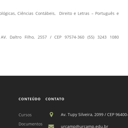
Vídeo Institucional Fazer
es - INTEC
Institucional
Urcamp Faz Bem
lógicas, Ciências Contábeis, Direito e Letras – Português e
tório de
Internacional
nologia Vegetal -
Trabalhe Con
Eleições Cons
Daltro Filho, 2557 / CEP 97574-360 (55) 3243 1080
tório de
FAT 2024
iologia de Alimentos
Ouvidoria
C
PDI - Plano d
tório de Materiais
Desenvolvim
úcleo de Prática
Institucional
ca) - Bagé, Santana do
ento, São Gabriel e
te
CONTEÚDO
CONTATO
Núcleo de Práticas
Av. Tupy Silveira, 2099 / CEP 96400
Cursos
úde
Documentos
urcamp@urcamp.edu.br