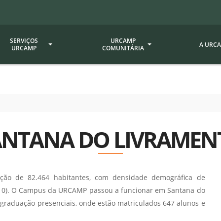
SERVIÇOS
URCAMP
A URC
URCAMP
COMUNITÁRIA
a - EDIURCAMP
Hospital Universitário
Fundação Att
ção Urcamp
Jornal Minuano
Avaliação Ins
Urcamp
oria Jr.
Museu Dom Diogo de Souza
ANTANA DO LIVRAMEN
Museu da Gravura
Comissão Pró
a Veterinária (BAGÉ)
Avaliação (CP
Desenvolvimento Regional
 de Apoio Contábil e
Documentos / 
Nossos Campi - Alegrete,
ão de 82.464 habitantes, com densidade demográfica de
Resoluções
Bagé, Dom Pedrito, São
tório de Solos -
 2010). O Campus da URCAMP passou a funcionar em Santana do
Gabriel, Santana do
Documentação
graduação presenciais, onde estão matriculados 647 alunos e
Livramento
dente!!
Editais / Vag
tório de Análise de