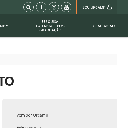
SOU URCAMP
PESQUISA,
AMP
EXTENSÃO E PÓS-
GRADUAÇÃO
Sou Urcamp (Portal)
GRADUAÇÃO
Biblioteca
Biblioteca Virtual
ila Taborda
Enade Urcamp
titucional
Intranet
TO
Plataforma Moodle
pria de
A)
Setor de Registros
Acadêmicos
Portarias /
SOU I
 Institucional
Webdiário
Vem ser Urcamp
Webmail
as
Fale conosco