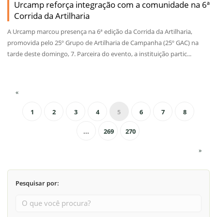
Urcamp reforça integração com a comunidade na 6ª
Corrida da Artilharia
A Urcamp marcou presença na 6ª edição da Corrida da Artilharia,
promovida pelo 25º Grupo de Artilharia de Campanha (25º GAC) na
tarde deste domingo, 7. Parceira do evento, a instituição partic...
«
1
2
3
4
5
6
7
8
...
269
270
»
Pesquisar por: