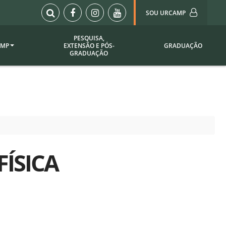
SOU URCAMP
PESQUISA,
AMP
EXTENSÃO E PÓS-
GRADUAÇÃO
Sou Urcamp (Portal)
GRADUAÇÃO
Biblioteca
Biblioteca Virtual
ila Taborda
Enade Urcamp
titucional
Intranet
Plataforma Moodle
pria de
A)
ÍSICA
Setor de Registros
Acadêmicos
Portarias /
SOU I
 Institucional
Webdiário
Webmail
as