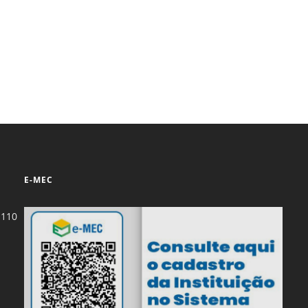
Prova de Proficiência
Manual de TCC
ização
Estruturação de TCC
osco
Calendário
elho Fiscal -
Acadêmico
Manual de Segurança
- Laboratórios da
e
Saúde
ento
E-MEC
Regimento CEUA
 2023-2027
Orientação para
-110
Descarte - URCAMP
Normas Laboratório
de Física
Normas Laboratório
de Topografia