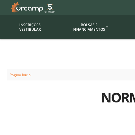
INSCRIÇÕES
BOLSAS E
VESTIBULAR
FINANCIAMENTOS
Bolsas
Editor
(funcionários/professores)
Inova
Bolsas Sociais
Consult
Página Inicial
PROUNI
Clínic
NORM
Convênios (empresas)
Núcleo
Descontos
Fiscal
Financiamentos
Labora
INTEC
Saiba como ingressar na
Fale com um aten
URCAMP
Labora