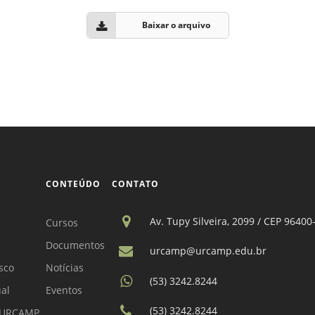
Vídeo Institucional Fazer
es - INTEC
Institucional
Urcamp Faz Bem
Baixar o arquivo
tório de
Internacional
nologia Vegetal -
Trabalhe Con
Eleições Cons
tório de
FAT 2024
iologia de Alimentos
Ouvidoria
C
PDI - Plano d
tório de Materiais
Desenvolvim
CONTEÚDO
CONTATO
úcleo de Prática
Institucional
ca) - Bagé, Santana do
Av. Tupy Silveira, 2099 / CEP 96400
Cursos
ento, São Gabriel e
te
Documentos
urcamp@urcamp.edu.br
Núcleo de Práticas
sco
Notícias
(53) 3242.8244
úde
ual
Eventos
(53) 3242.8244
a URCAMP