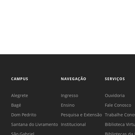
Sement
Labora
Biotec
INTEC
Labora
Microb
- INTE
Labora
CAMPUS
NAVEGAÇÃO
SERVIÇOS
NPJ (N
Jurídi
Alegrete
Ingresso
Ouvidoria
Livram
Alegre
Bagé
Ensino
Fale Conosco
NPS - 
Dom Pedrito
Pesquisa e Extensão
Trabalhe Cono
em Sa
Santana do Livramento
Institucional
Biblioteca Virt
São Gabriel
Bibliotecas d