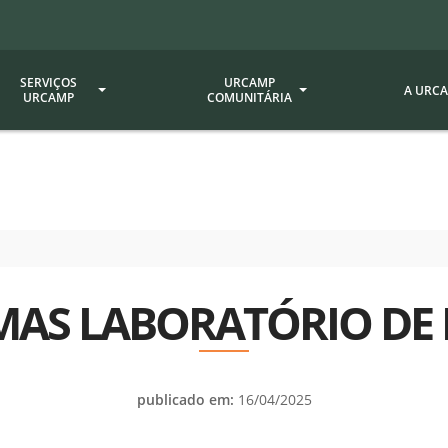
SERVIÇOS
URCAMP
A URC
URCAMP
COMUNITÁRIA
a - EDIURCAMP
Hospital Universitário
Fundação Att
ção Urcamp
Jornal Minuano
Avaliação Ins
Urcamp
oria Jr.
Museu Dom Diogo de Souza
Museu da Gravura
Comissão Pró
a Veterinária (BAGÉ)
Avaliação (CP
AS LABORATÓRIO DE F
Desenvolvimento Regional
 de Apoio Contábil e
Documentos / 
Nossos Campi - Alegrete,
Resoluções
Bagé, Dom Pedrito, São
tório de Solos -
Gabriel, Santana do
Documentação
publicado em:
16/04/2025
Livramento
dente!!
Editais / Vag
tório de Análise de