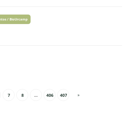
ntos / BioUrcamp
»
7
8
...
406
407