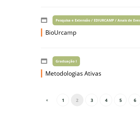
Pesquisa e Extensão / EDIURCAMP / Anais de Eve
BioUrcamp
Graduação I
Metodologias Ativas
«
1
2
3
4
5
6