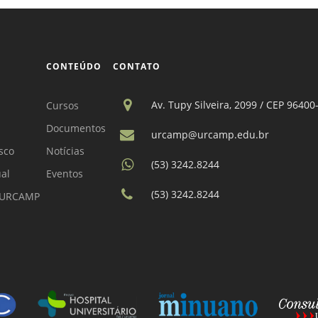
CONTEÚDO
CONTATO
Av. Tupy Silveira, 2099 / CEP 96400
Cursos
Documentos
urcamp@urcamp.edu.br
sco
Notícias
(53) 3242.8244
ual
Eventos
(53) 3242.8244
a URCAMP