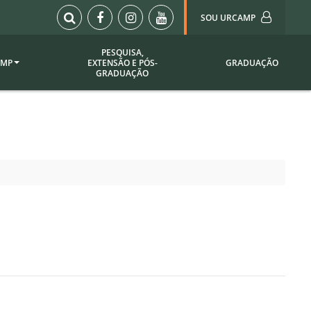
SOU URCAMP
PESQUISA,
AMP
EXTENSÃO E PÓS-
GRADUAÇÃO
Sou Urcamp (Portal)
GRADUAÇÃO
Biblioteca
Biblioteca Virtual
ila Taborda
Enade Urcamp
titucional
Intranet
Plataforma Moodle
pria de
A)
Setor de Registros
Acadêmicos
Portarias /
SOU I
 Institucional
Webdiário
Webmail
as