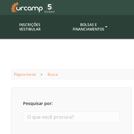
INSCRIÇÕES
BOLSAS E
VESTIBULAR
FINANCIAMENTOS
Bolsas
Editor
(funcionários/professores)
Inova
Bolsas Sociais
Consult
Página Inicial
Busca
PROUNI
Clínic
Convênios (empresas)
Núcleo
Descontos
Fiscal
Pesquisar por:
Financiamentos
Labora
INTEC
Saiba como ingressar na
Fale com um aten
URCAMP
Labora