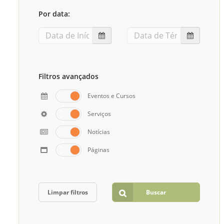
Sement
Por data:
Labora
Biotec
INTEC
Labora
Filtros avançados
Microb
Eventos e Cursos
- INTE
Serviços
Labora
Notícias
NPJ (N
Jurídi
Páginas
Livram
Alegre
NPS - 
Limpar filtros
Buscar
em Sa