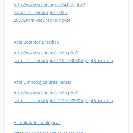
http://www.scielo.org.ar/scielo.php?
script=sci_serial&pid=0325-
2957&nrm=iso&rep=&lng=pt
Acta Botanica Brasilica
http://www.scielo.br/scielo.php?
script=sci_serial&pid=0102-3306&lng=pt&nrm=iso
Acta Limnologica Brasiliensia
http://www.scielo.br/scielo.php?
script=sci_serial&pid=2179-975X&lng=pt&nrm=iso
Actualidades biológicas