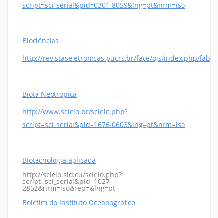
script=sci_serial&pid=0301-8059&lng=pt&nrm=iso
Biociências
http://revistaseletronicas.pucrs.br/face/ojs/index.php/fabio
Biota Neotropica
http://www.scielo.br/scielo.php?
script=sci_serial&pid=1676-0603&lng=pt&nrm=iso
Biotecnologia aplicada
http://scielo.sld.cu/scielo.php?
script=sci_serial&pid=1027-
2852&nrm=iso&rep=&lng=pt
Boletim do Instituto Oceanográfico