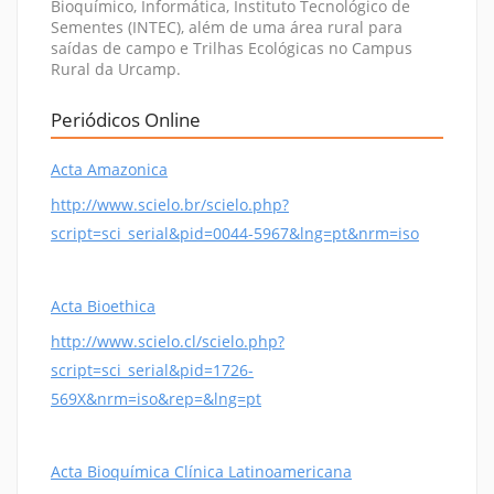
Bioquímico, Informática, Instituto Tecnológico de
Sementes (INTEC), além de uma área rural para
saídas de campo e Trilhas Ecológicas no Campus
Rural da Urcamp.
Periódicos Online
Acta Amazonica
http://www.scielo.br/scielo.php?
script=sci_serial&pid=0044-5967&lng=pt&nrm=iso
Acta Bioethica
http://www.scielo.cl/scielo.php?
script=sci_serial&pid=1726-
569X&nrm=iso&rep=&lng=pt
Acta Bioquímica Clínica Latinoamericana