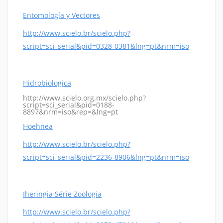
Entomología y Vectores
http://www.scielo.br/scielo.php?
script=sci_serial&pid=0328-0381&lng=pt&nrm=iso
Hidrobiologica
http://www.scielo.org.mx/scielo.php?
script=sci_serial&pid=0188-
8897&nrm=iso&rep=&lng=pt
Hoehnea
http://www.scielo.br/scielo.php?
script=sci_serial&pid=2236-8906&lng=pt&nrm=iso
Iheringia Série Zoologia
http://www.scielo.br/scielo.php?