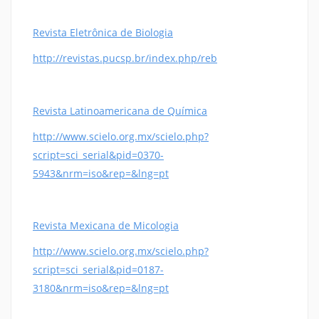
Revista Eletrônica de Biologia
http://revistas.pucsp.br/index.php/reb
Revista Latinoamericana de Química
http://www.scielo.org.mx/scielo.php?
script=sci_serial&pid=0370-
5943&nrm=iso&rep=&lng=pt
Revista Mexicana de Micologia
http://www.scielo.org.mx/scielo.php?
script=sci_serial&pid=0187-
3180&nrm=iso&rep=&lng=pt