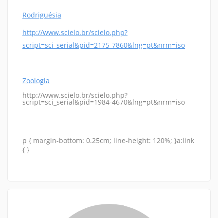
Rodriguésia
http://www.scielo.br/scielo.php?
script=sci_serial&pid=2175-7860&lng=pt&nrm=iso
Zoologia
http://www.scielo.br/scielo.php?
script=sci_serial&pid=1984-4670&lng=pt&nrm=iso
p { margin-bottom: 0.25cm; line-height: 120%; }a:link
{ }