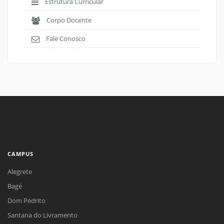
Estrutura Curricular
Corpo Docente
Fale Conosco
CAMPUS
Alegrete
Bagé
Dom Pedrito
Santana do Livramento