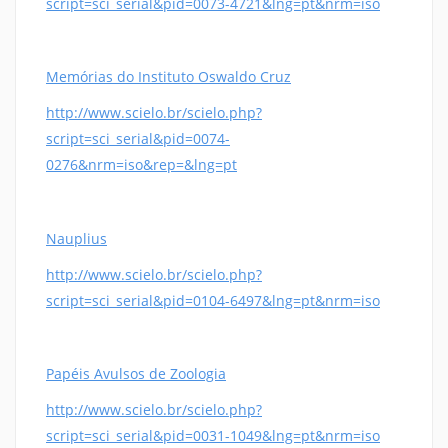
script=sci_serial&pid=0073-4721&lng=pt&nrm=iso
Memórias do Instituto Oswaldo Cruz
http://www.scielo.br/scielo.php?
script=sci_serial&pid=0074-
0276&nrm=iso&rep=&lng=pt
Nauplius
http://www.scielo.br/scielo.php?
script=sci_serial&pid=0104-6497&lng=pt&nrm=iso
Papéis Avulsos de Zoologia
http://www.scielo.br/scielo.php?
script=sci_serial&pid=0031-1049&lng=pt&nrm=iso