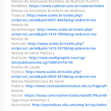
Revista da Associação Brasileira de Nutrição %u2013
RASBRAN:
https://www.rasbran.com.br/rasbran/index
Revista da Sociedade Brasileira de Medicina
Tropical:
http://www.scielo.br/scielo.php?
script=sci_serial&pid=0037-8682&lng=en&nrm=iso
Revista de
Epidemiologia:
http://www.scielo.br/scielo.php?
script=sci_serial&pid=1415-790X&lng=en&nrm=iso
Revista de
Nutrição:
http://www.scielo.br/scielo.php?
script=sci_serial&pid=1415-5273&lng=pt&nrm=iso
Revista de Salud Pública y
Nutrición:
http://new.medigraphic.com/cgi-
bin/publicaciones.cgi?IDREVISTA=95
Revista de Saúde
Pública:
http://www.scielo.br/scielo.php?
script=sci_serial&pid=0034-8910&lng=en&nrm=iso
Revista Panamericana de Salud
Pública:
http://www.revicubalimentanut.sld.cu/PaginaPrin
Revista
Racine:
https://issuu.com/racine/stacks/e2edfc7f4ca1492
Segurança Alimentar e
Nutricional:
http://periodicos.sbu.unicamp.br/ojs/index.p