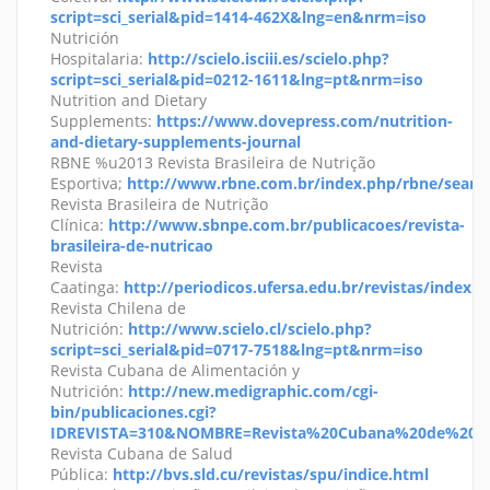
script=sci_serial&pid=1414-462X&lng=en&nrm=iso
Nutrición
Hospitalaria:
http://scielo.isciii.es/scielo.php?
script=sci_serial&pid=0212-1611&lng=pt&nrm=iso
Nutrition and Dietary
Supplements:
https://www.dovepress.com/nutrition-
and-dietary-supplements-journal
RBNE %u2013 Revista Brasileira de Nutrição
Esportiva;
http://www.rbne.com.br/index.php/rbne/searc
Revista Brasileira de Nutrição
Clínica:
http://www.sbnpe.com.br/publicacoes/revista-
brasileira-de-nutricao
Revista
Caatinga:
http://periodicos.ufersa.edu.br/revistas/index.
Revista Chilena de
Nutrición:
http://www.scielo.cl/scielo.php?
script=sci_serial&pid=0717-7518&lng=pt&nrm=iso
Revista Cubana de Alimentación y
Nutrición:
http://new.medigraphic.com/cgi-
bin/publicaciones.cgi?
IDREVISTA=310&NOMBRE=Revista%20Cubana%20de%20Al
Revista Cubana de Salud
Pública:
http://bvs.sld.cu/revistas/spu/indice.html