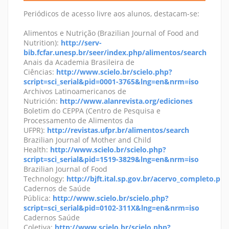
Periódicos de acesso livre aos alunos, destacam-se:
Alimentos e Nutrição (Brazilian Journal of Food and
Nutrition):
http://serv-
bib.fcfar.unesp.br/seer/index.php/alimentos/search
Anais da Academia Brasileira de
Ciências:
http://www.scielo.br/scielo.php?
script=sci_serial&pid=0001-3765&lng=en&nrm=iso
Archivos Latinoamericanos de
Nutrición:
http://www.alanrevista.org/ediciones
Boletim do CEPPA (Centro de Pesquisa e
Processamento de Alimentos da
UFPR):
http://revistas.ufpr.br/alimentos/search
Brazilian Journal of Mother and Child
Health:
http://www.scielo.br/scielo.php?
script=sci_serial&pid=1519-3829&lng=en&nrm=iso
Brazilian Journal of Food
Technology:
http://bjft.ital.sp.gov.br/acervo_completo.ph
Cadernos de Saúde
Pública:
http://www.scielo.br/scielo.php?
script=sci_serial&pid=0102-311X&lng=en&nrm=iso
Cadernos Saúde
Coletiva:
http://www.scielo.br/scielo.php?