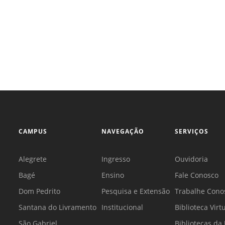
Sement
Labora
Biotec
INTEC
Labora
Microb
- INTE
Labora
CAMPUS
NAVEGAÇÃO
SERVIÇOS
NPJ (N
Jurídi
Alegrete
Ingresso
Ouvidoria
Livram
Alegre
Bagé
Ensino
Fale Conosco
NPS - 
Dom Pedrito
Pesquisa e Extensão
Trabalhe Cono
em Sa
Santana do Livramento
Institucional
Biblioteca Virt
São Gabriel
Bibliotecas d