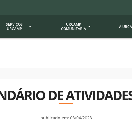
SERVIÇOS
URCAMP
A URC
URCAMP
COMUNITÁRIA
a - EDIURCAMP
Hospital Universitário
Fundação Att
ção Urcamp
Jornal Minuano
Avaliação Ins
Urcamp
oria Jr.
Museu Dom Diogo de Souza
Museu da Gravura
Comissão Pró
a Veterinária (BAGÉ)
Avaliação (CP
NDÁRIO DE ATIVIDADES
Desenvolvimento Regional
 de Apoio Contábil e
Documentos / 
Nossos Campi - Alegrete,
Resoluções
Bagé, Dom Pedrito, São
tório de Solos -
Gabriel, Santana do
Documentação
publicado em:
03/04/2023
Livramento
dente!!
Editais / Vag
tório de Análise de