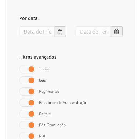
Sement
Labora
Por data:
Biotec
INTEC
Labora
Microb
Filtros avançados
- INTE
Todos
Labora
Leis
NPJ (N
Jurídi
Regimentos
Livram
Relatórios de Autoavaliação
Alegre
Editais
NPS - 
Pós-Graduação
em Sa
PDI