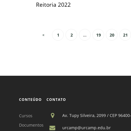
Reitoria 2022
«
1
2
...
19
20
21
CONTEÚDO
CONTATO
Av. Tupy Silveira, 2099 / CEP 96400
Cursos
Documentos
urcamp@urcamp.edu.br