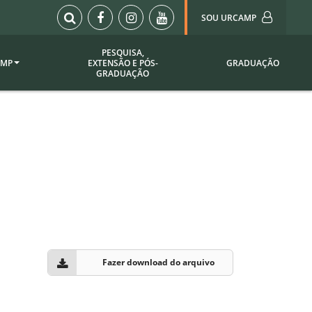
SOU URCAMP
PESQUISA,
AMP
EXTENSÃO E PÓS-
GRADUAÇÃO
Sou Urcamp (Portal)
GRADUAÇÃO
Biblioteca
Biblioteca Virtual
ila Taborda
Enade Urcamp
titucional
Intranet
Plataforma Moodle
pria de
A)
Setor de Registros
Acadêmicos
Portarias /
SOU I
Fazer download do arquivo
 Institucional
Webdiário
Webmail
as