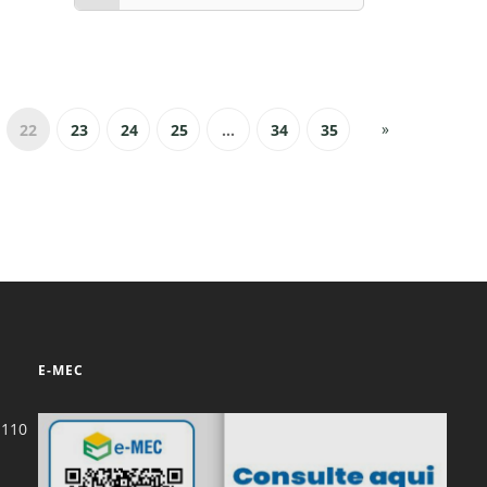
»
22
23
24
25
...
34
35
E-MEC
-110