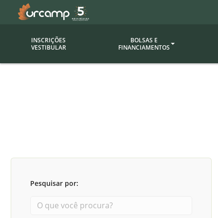
INSCRIÇÕES
BOLSAS E
VESTIBULAR
FINANCIAMENTOS
Bolsas
Editor
(funcionários/professores)
Inova
Bolsas Sociais
Consult
PROUNI
Clínic
Convênios (empresas)
Núcleo
Descontos
Fiscal
Pesquisar por:
Financiamentos
Labora
INTEC
Saiba como ingressar na
Fale com um aten
URCAMP
Labora