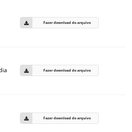
Normas Laboratório
de Materiais
Fazer download do arquivo
Normas Laboratório
de Zoologia
Normas Laboratório
de Química
Normas Laboratório
de Botânica
dia
Fazer download do arquivo
Normas Laboratório
de Informática
Guia Acadêmico
Regimento
Institucional URCAMP
Fazer download do arquivo