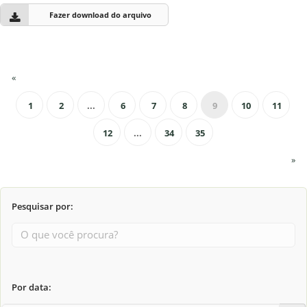
Fazer download do arquivo
«
1
2
...
6
7
8
9
10
11
12
...
34
35
»
Pesquisar por:
Por data: