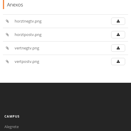
Anexos
horztnegtv.png
horztpostv.png
vertnegtv.png
vertpostv.png
CAMPUS
Alegrete