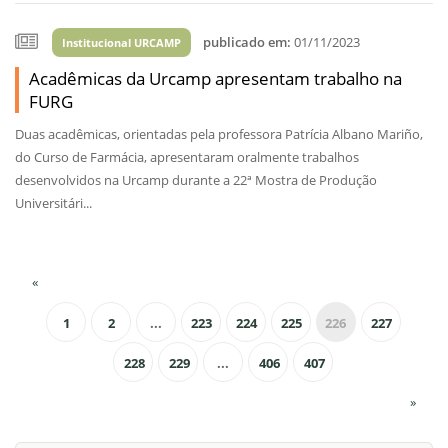
publicado em:
01/11/2023
Institucional URCAMP
Acadêmicas da Urcamp apresentam trabalho na
FURG
Duas acadêmicas, orientadas pela professora Patrícia Albano Mariño,
do Curso de Farmácia, apresentaram oralmente trabalhos
desenvolvidos na Urcamp durante a 22ª Mostra de Produção
Universitári...
«
1
2
...
223
224
225
226
227
228
229
...
406
407
»