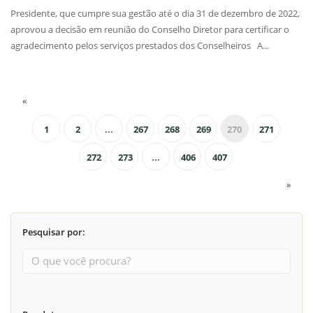
Presidente, que cumpre sua gestão até o dia 31 de dezembro de 2022,
aprovou a decisão em reunião do Conselho Diretor para certificar o
agradecimento pelos serviços prestados dos Conselheiros A...
«
1
2
...
267
268
269
270
271
272
273
...
406
407
»
Pesquisar por: