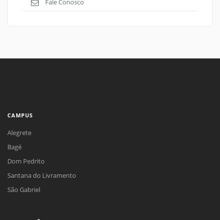
Fale Conosco
CAMPUS
Alegrete
Bagé
Dom Pedrito
Santana do Livramento
São Gabriel