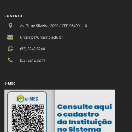
CONTATO
Av. Tupy Silveira, 2099 / CEP 96400-110
urcamp@urcamp.edu.br
(53) 3242.8244
(53) 3242.8244
E-MEC