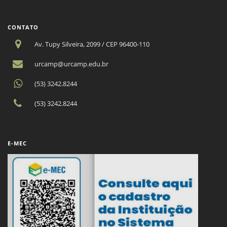
CONTATO
Av. Tupy Silveira, 2099 / CEP 96400-110
urcamp@urcamp.edu.br
(53) 3242.8244
(53) 3242.8244
E-MEC