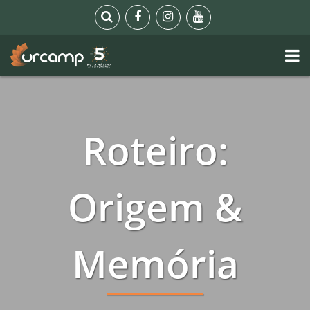
Roteiro:
Origem &
Memória