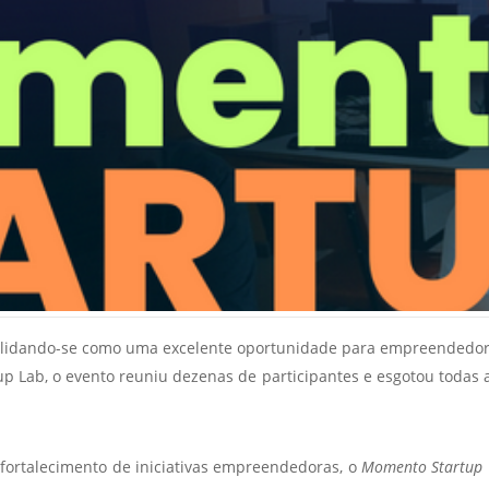
Vídeo Institucional Fazer
es - INTEC
Institucional
Urcamp Faz Bem
tório de
Internacional
nologia Vegetal -
Trabalhe Con
Eleições Cons
tório de
FAT 2024
iologia de Alimentos
Ouvidoria
C
PDI - Plano d
tório de Materiais
Desenvolvim
úcleo de Prática
Institucional
ca) - Bagé, Santana do
ento, São Gabriel e
olidando-se como uma excelente oportunidade para empreendedore
te
rtup Lab, o evento reuniu dezenas de participantes e esgotou todas 
Núcleo de Práticas
úde
fortalecimento de iniciativas empreendedoras, o
Momento Startup