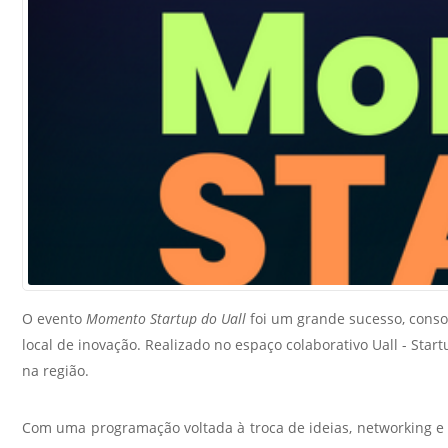
Sement
Labora
Biotec
INTEC
Labora
Microb
- INTE
Labora
NPJ (N
Jurídi
Livram
O evento
Momento Startup do Uall
foi um grande sucesso, cons
Alegre
local de inovação. Realizado no espaço colaborativo Uall - Sta
na região.
NPS - 
em Sa
Com uma programação voltada à troca de ideias, networking e 