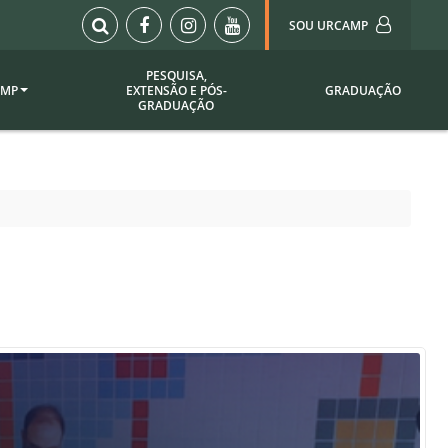
SOU URCAMP
PESQUISA,
AMP
EXTENSÃO E PÓS-
GRADUAÇÃO
Sou Urcamp (Portal)
GRADUAÇÃO
Biblioteca
Biblioteca Virtual
ila Taborda
Enade Urcamp
titucional
Intranet
Plataforma Moodle
pria de
A)
Setor de Registros
Acadêmicos
Portarias /
SOU I
 Institucional
Webdiário
Webmail
as