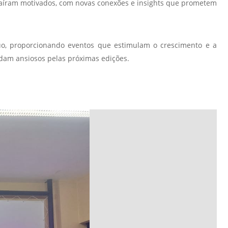
aíram motivados, com novas conexões e insights que prometem
Normas Laboratório
de Materiais
Normas Laboratório
uo, proporcionando eventos que estimulam o crescimento e a
de Zoologia
dam ansiosos pelas próximas edições.
Normas Laboratório
de Química
Normas Laboratório
de Botânica
Normas Laboratório
de Informática
Guia Acadêmico
Regimento
Institucional URCAMP