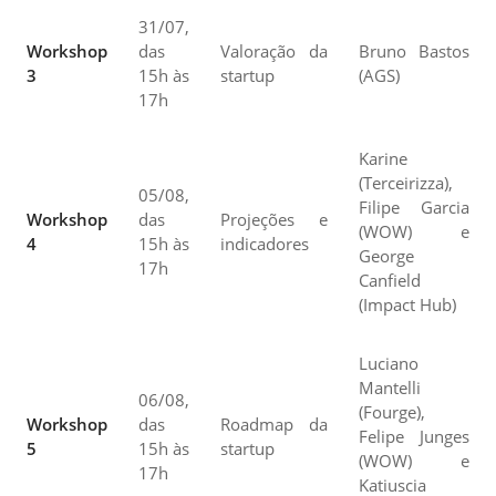
31/07,
Workshop
das
Valoração da
Bruno Bastos
3
15h às
startup
(AGS)
17h
Karine
(Terceirizza),
05/08,
Filipe Garcia
Workshop
das
Projeções e
(WOW) e
4
15h às
indicadores
George
17h
Canfield
(Impact Hub)
Luciano
Mantelli
06/08,
(Fourge),
Workshop
das
Roadmap da
Felipe Junges
5
15h às
startup
(WOW) e
17h
Katiuscia