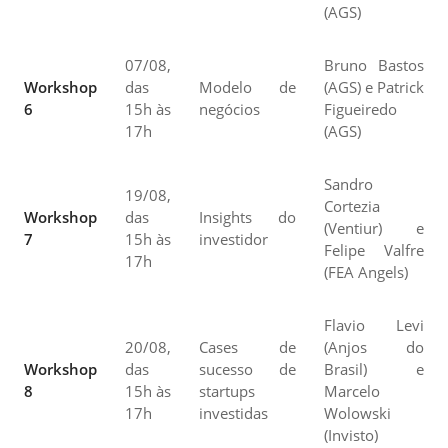
(AGS)
07/08,
Bruno Bastos
Workshop
das
Modelo de
(AGS) e Patrick
6
15h às
negócios
Figueiredo
17h
(AGS)
Sandro
19/08,
Cortezia
Workshop
das
Insights do
(Ventiur) e
7
15h às
investidor
Felipe Valfre
17h
(FEA Angels)
Flavio Levi
20/08,
Cases de
(Anjos do
Workshop
das
sucesso de
Brasil) e
8
15h às
startups
Marcelo
17h
investidas
Wolowski
(Invisto)