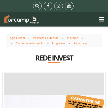
Página Inicial
Pesquisa e Extensão
Inovação
Uall - Ambiente de Inovação
Programas
Rede Inve$t
REDE INVE$T