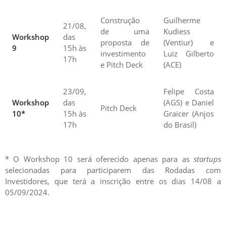
Construção
Guilherme
21/08,
de uma
Kudiess
Workshop
das
proposta de
(Ventiur) e
9
15h às
investimento
Luiz Gilberto
17h
e Pitch Deck
(ACE)
23/09,
Felipe Costa
Workshop
das
(AGS) e Daniel
Pitch Deck
10*
15h às
Graicer (Anjos
17h
do Brasil)
* O Workshop 10 será oferecido apenas para as
startups
selecionadas para participarem das Rodadas com
Investidores, que terá a inscrição entre os dias 14/08 a
05/09/2024.