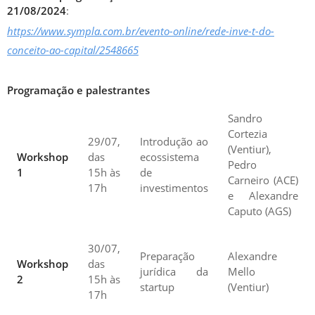
21/08/2024
:
https://www.sympla.com.br/evento-online/rede-inve-t-do-
conceito-ao-capital/2548665
Programação e palestrantes
Sandro
Cortezia
29/07,
Introdução ao
(Ventiur),
Workshop
das
ecossistema
Pedro
1
15h às
de
Carneiro (ACE)
17h
investimentos
e Alexandre
Caputo (AGS)
30/07,
Preparação
Alexandre
Workshop
das
jurídica da
Mello
2
15h às
startup
(Ventiur)
17h