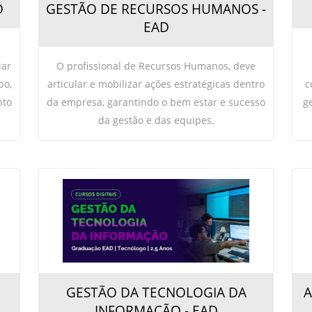
D
GESTÃO DE RECURSOS HUMANOS -
EAD
iar
O profissional de Recursos Humanos, deve
po,
articular e mobilizar ações estratégicas dentro
c
nto
da empresa, garantindo o bem estar e sucesso
g
da gestão e das equipes.
GESTÃO DA TECNOLOGIA DA
A
INFORMAÇÃO - EAD