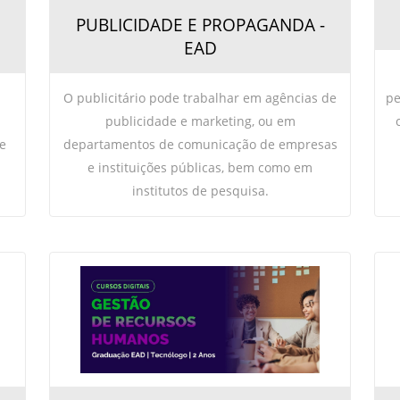
PUBLICIDADE E PROPAGANDA -
EAD
O publicitário pode trabalhar em agências de
pe
publicidade e marketing, ou em
e
departamentos de comunicação de empresas
e instituições públicas, bem como em
institutos de pesquisa.