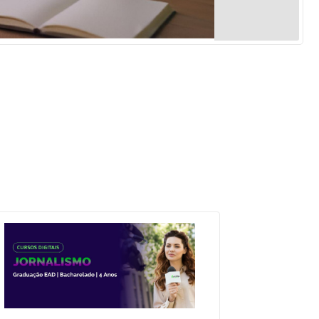
Normas Laboratório
de Materiais
Normas Laboratório
de Zoologia
Normas Laboratório
de Química
Normas Laboratório
de Botânica
Normas Laboratório
de Informática
Guia Acadêmico
Regimento
Institucional URCAMP