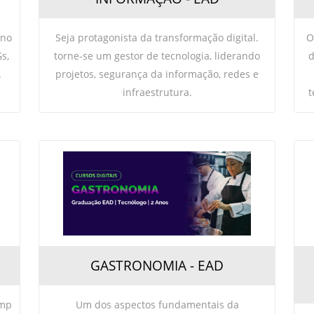
 no
Seja protagonista da transformação digital.
O
s,
torne-se um gestor de tecnologia, liderando
d
.
projetos, segurança da informação, redes e
infraestrutura.
t
GASTRONOMIA - EAD
amp
Um dos aspectos fundamentais da