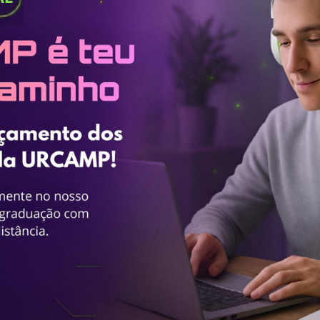
Vídeo Institucional Fazer
es - INTEC
Institucional
Urcamp Faz Bem
tório de
Internacional
nologia Vegetal -
Trabalhe Con
Eleições Cons
tório de
FAT 2024
iologia de Alimentos
Ouvidoria
C
PDI - Plano d
tório de Materiais
Desenvolvim
úcleo de Prática
Institucional
ca) - Bagé, Santana do
ento, São Gabriel e
te
Núcleo de Práticas
úde