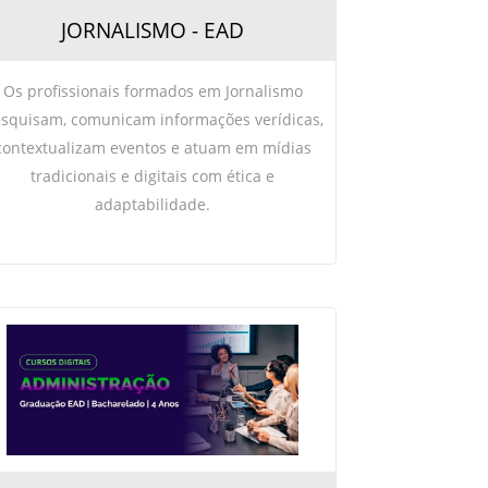
JORNALISMO - EAD
Os profissionais formados em Jornalismo
squisam, comunicam informações verídicas,
contextualizam eventos e atuam em mídias
tradicionais e digitais com ética e
adaptabilidade.