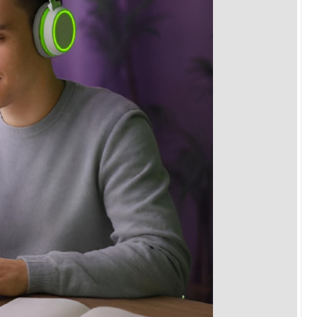
Prova de Proficiência
Manual de TCC
ização
Estruturação de TCC
osco
Calendário
elho Fiscal -
Acadêmico
Manual de Segurança
- Laboratórios da
e
Saúde
ento
Regimento CEUA
 2023-2027
Orientação para
Descarte - URCAMP
Normas Laboratório
de Física
Normas Laboratório
de Topografia