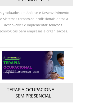
s graduados em Análise e Desenvolvimento
e Sistemas tornam-se profissionais aptos a
desenvolver e implementar soluções
ecnológicas para empresas e organizações.
TERAPIA OCUPACIONAL -
SEMIPRESENCIAL