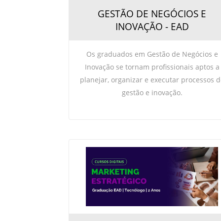
GESTÃO DE NEGÓCIOS E
INOVAÇÃO - EAD
Os graduados em Gestão de Negócios e
Inovação se tornam profissionais aptos a
planejar, organizar e executar processos d
gestão e inovação.