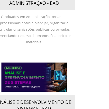
ADMINISTRAÇÃO - EAD
Graduados em Administração tornam-se
profissionais aptos a planejar, organizar e
ontrolar organizações públicas ou privadas,
erenciando recursos humanos, financeiros e
materiais.
NÁLISE E DESENVOLVIMENTO DE
SISTEMAS - EAD