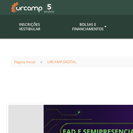
INSCRIÇÕES
BOLSAS E
VESTIBULAR
FINANCIAMENTOS
Bolsas
Editor
(funcionários/professores)
Página Inicial
URCAMP DIGITAL
Inova
Bolsas Sociais
Consult
PROUNI
Clínic
Convênios (empresas)
Núcleo
Descontos
Fiscal
Financiamentos
Labora
INTEC
Saiba como ingressar na
Fale com um aten
URCAMP
Labora