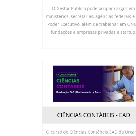
O Gestor Público pode ocupar cargos em
ministérios, secretarias, agências federais e
Poder Executivo, além de trabalhar em ONG
fundações e empresas privadas e startup
CIÊNCIAS CONTÁBEIS - EAD
O curso de Ciências Contábeis EAD da Urc