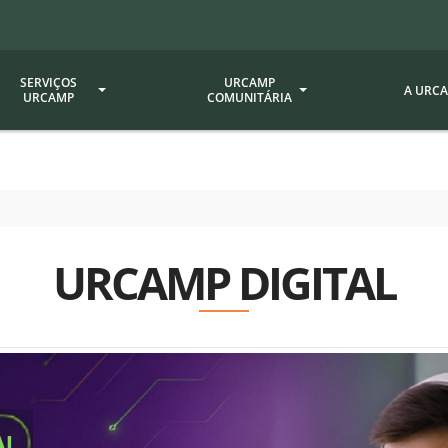
SERVIÇOS
URCAMP
A URC
URCAMP
COMUNITÁRIA
a - EDIURCAMP
Hospital Universitário
Fundação Att
ção Urcamp
Jornal Minuano
Avaliação Ins
Urcamp
oria Jr.
Museu Dom Diogo de Souza
URCAMP DIGITAL
Museu da Gravura
Comissão Pró
a Veterinária (BAGÉ)
Avaliação (CP
Desenvolvimento Regional
 de Apoio Contábil e
Documentos / 
Nossos Campi - Alegrete,
Resoluções
Bagé, Dom Pedrito, São
tório de Solos -
Gabriel, Santana do
Documentação
Livramento
dente!!
Editais / Vag
tório de Análise de