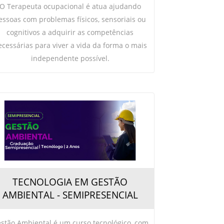
O Terapeuta ocupacional é atua ajudando
essoas com problemas físicos, sensoriais ou
cognitivos a adquirir as competências
ecessárias para viver a vida da forma o mais
independente possível.
TECNOLOGIA EM GESTÃO
AMBIENTAL - SEMIPRESENCIAL
stão Ambiental é um curso tecnológico, com