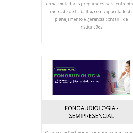
forma contadores preparados para enfrenta
mercado de trabalho, com capacidade de
planejamento e gerência contábil de
instituições.
FONOAUDIOLOGIA -
SEMIPRESENCIAL
O curso de Bacharelado em Fonoaudiologia