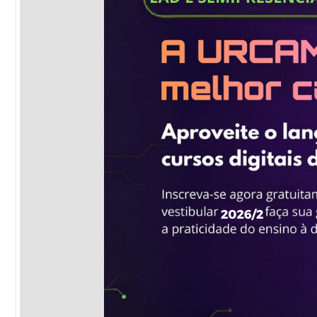
Sement
Labora
Biotec
INTEC
Labora
Microb
- INTE
Labora
NPJ (N
Jurídi
Livram
Alegre
NPS - 
em Sa