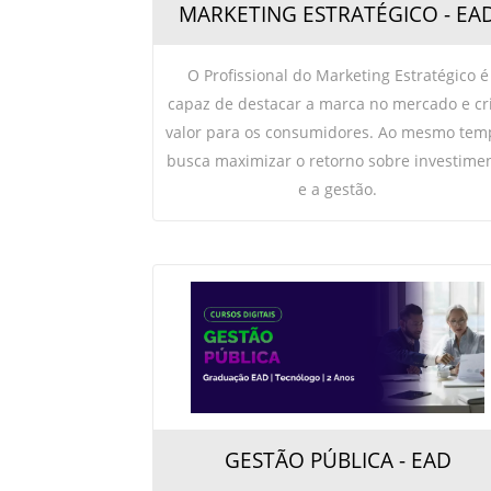
MARKETING ESTRATÉGICO - EA
O Profissional do Marketing Estratégico é
capaz de destacar a marca no mercado e cr
valor para os consumidores. Ao mesmo tem
busca maximizar o retorno sobre investime
e a gestão.
GESTÃO PÚBLICA - EAD