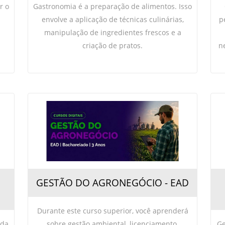
r o
Gastronomia é a preparação de alimentos. Isso
envolve a aplicação de técnicas culinárias,
p
manipulação de ingredientes frescos e a
criação de pratos.
n
GESTÃO DO AGRONEGÓCIO - EAD
Durante este curso superior, você aprenderá
 da
sobre gestão ambiental, licenciamento,
Ge