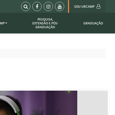
SOU URCAMP
PESQUISA,
AMP
EXTENSÃO E PÓS-
GRADUAÇÃO
Sou Urcamp (Portal)
GRADUAÇÃO
Biblioteca
Biblioteca Virtual
ila Taborda
Enade Urcamp
titucional
Intranet
Plataforma Moodle
pria de
A)
Setor de Registros
Acadêmicos
Portarias /
SOU I
 Institucional
Webdiário
Webmail
as