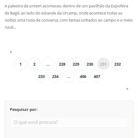
A palestra de ontem aconteceu dentro de um pavilhão da Expofeira
de Bagé, ao lado do estande da Urcamp, onde acontece todas as
noites uma roda de conversa, com temas voltados ao campo e o meio
rural...
«
1
2
...
228
229
230
231
232
233
234
...
406
407
»
Pesquisar por: