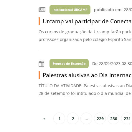
publicado em:
28/0
Institucional URCAMP
Urcamp vai participar de Conecta 
Os cursos de graduação da Urcamp farão parte 
profissões organizada pelo colégio Espírito San
De
28/09/2023 08:3
Eventos de Extensão
Palestras alusivas ao Dia Interna
TÍTULO DA ATIVIDADE: Palestras alusivas ao Dia
28 de setembro foi intitulado o dia mundial de
«
1
2
...
229
230
231