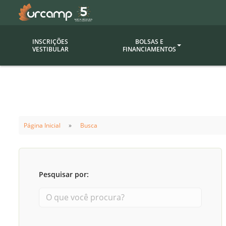
INSCRIÇÕES
BOLSAS E
VESTIBULAR
FINANCIAMENTOS
Bolsas
Editor
(funcionários/professores)
Inova
Bolsas Sociais
Consult
Página Inicial
Busca
PROUNI
Clínic
Convênios (empresas)
Núcleo
Descontos
Fiscal
Pesquisar por:
Financiamentos
Labora
INTEC
Saiba como ingressar na
Fale com um aten
URCAMP
Labora