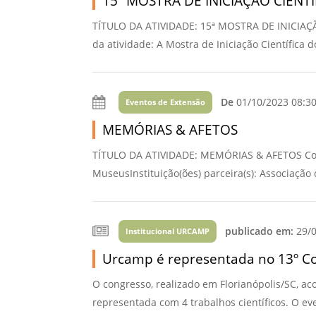
15ª MOSTRA DE INICIAÇÃO CIEN
TÍTULO DA ATIVIDADE: 15ª MOSTRA DE INICI
da atividade: A Mostra de Iniciação Científica
De
01/10/2023 08:3
Eventos de Extensão
MEMÓRIAS & AFETOS
TÍTULO DA ATIVIDADE: MEMÓRIAS & AFETOS Coo
MuseusInstituição(ões) parceira(s): Associação
publicado em:
29/0
Institucional URCAMP
Urcamp é representada no 13º Con
O congresso, realizado em Florianópolis/SC, a
representada com 4 trabalhos científicos. O eve