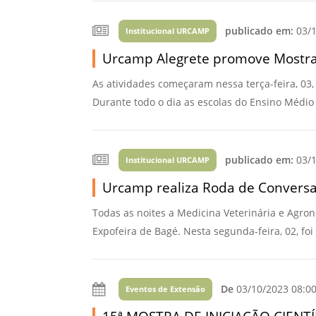
Vídeo Institucional Fazer
es - INTEC
Institucional
Urcamp Faz Bem
publicado em:
03/1
Institucional URCAMP
tório de
Internacional
Urcamp Alegrete promove Mostra de
nologia Vegetal -
Trabalhe Con
As atividades começaram nessa terça-feira, 03
Eleições Cons
tório de
Durante todo o dia as escolas do Ensino Médio 
FAT 2024
iologia de Alimentos
Ouvidoria
C
PDI - Plano d
publicado em:
03/1
Institucional URCAMP
tório de Materiais
Desenvolvim
Urcamp realiza Roda de Conversa
úcleo de Prática
Institucional
ca) - Bagé, Santana do
Todas as noites a Medicina Veterinária e Agro
ento, São Gabriel e
Expofeira de Bagé. Nesta segunda-feira, 02, foi
te
Núcleo de Práticas
úde
De
03/10/2023 08:0
Eventos de Extensão