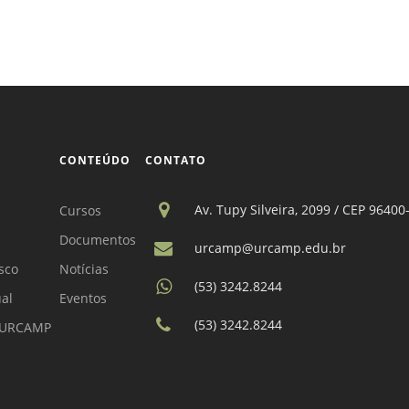
CONTEÚDO
CONTATO
Av. Tupy Silveira, 2099 / CEP 96400
Cursos
Documentos
urcamp@urcamp.edu.br
sco
Notícias
(53) 3242.8244
ual
Eventos
(53) 3242.8244
a URCAMP