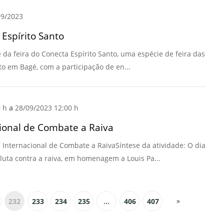
9/2023
Espírito Santo
da feira do Conecta Espírito Santo, uma espécie de feira das
to em Bagé, com a participação de en...
0 h
a
28/09/2023 12:00 h
cional de Combate a Raiva
 Internacional de Combate a RaivaSíntese da atividade: O dia
 luta contra a raiva, em homenagem a Louis Pa...
»
232
233
234
235
...
406
407