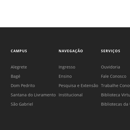
CAMPUS
NAVEGAÇÃO
SERVIÇOS
Alegrete
Ingresso
Ouvidoria
Bagé
Ensino
Fale Conosco
Dom Pedrito
Pesquisa e Extensão
Trabalhe Cono
Santana do Livramento
Institucional
Biblioteca Virt
São Gabriel
Bibliotecas d