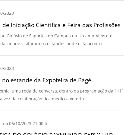
Prova de Proficiência
0/2023
Manual de TCC
ização
 Iniciação Científica e Feira das Profissões
Estruturação de TCC
osco
, no Ginásio de Esportes do Campus da Urcamp Alegrete.
Calendário
elho Fiscal -
da cidade visitaram os estandes onde está acontec...
Acadêmico
Manual de Segurança
- Laboratórios da
e
0/2023
Saúde
ento
 no estande da Expofeira de Bagé
Regimento CEUA
 2023-2027
Orientação para
nomia, uma roda de conversa, dentro da programação da 111ª
Descarte - URCAMP
 a vez da colaboração dos médicos veterin...
Normas Laboratório
de Física
0 h
a
06/10/2023 21:00 h
Normas Laboratório
de Topografia