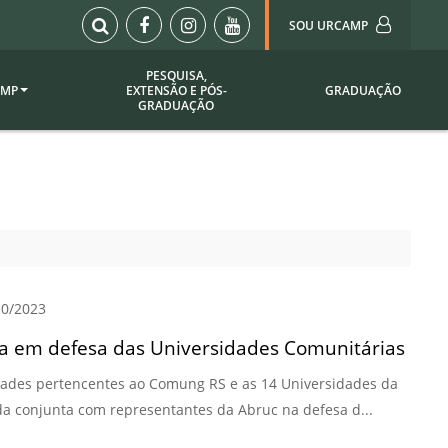
SOU URCAMP
PESQUISA,
AMP
EXTENSÃO E PÓS-
GRADUAÇÃO
Sou Urcamp (Portal)
GRADUAÇÃO
Biblioteca
Biblioteca Virtual
ila Taborda
Enade Urcamp
titucional
Intranet
Plataforma Moodle
pria de
A)
Setor de Registros
0/2023
Acadêmicos
Portarias /
a em defesa das Universidades Comunitárias
SOU I
sidades pertencentes ao Comung RS e as 14 Universidades da
 Institucional
Webdiário
a conjunta com representantes da Abruc na defesa d...
Webmail
as