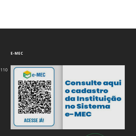
E-MEC
-110