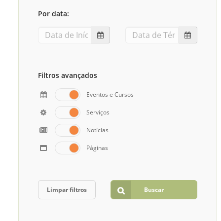
Sement
Por data:
Labora
Biotec
INTEC
Labora
Filtros avançados
Microb
Eventos e Cursos
- INTE
Serviços
Labora
Notícias
NPJ (N
Jurídi
Páginas
Livram
Alegre
NPS - 
Limpar filtros
Buscar
em Sa