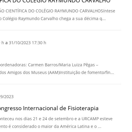
TÍFICA DO COLÉGIO RAYMUNDO CARVALHO
Normas Laboratório
AÇÃO CIENTÍFICA DO COLÉGIO RAYMUNDO CARVALHOSíntese
de Materiais
 do Colégio Raymundo Carvalho chega a sua décima q...
Normas Laboratório
de Zoologia
0 h
a
31/10/2023 17:30 h
Normas Laboratório
de Química
Normas Laboratório
rdenadoras: Carmen Barros/Maria Luiza Pêgas –
de Botânica
 dos Amigos dos Museus (AAM)Instituição de fomento/fin...
Normas Laboratório
de Informática
Guia Acadêmico
9/2023
Regimento
gresso Internacional de Fisioterapia
Institucional URCAMP
conteceu nos dias 21 e 24 de setembro e a URCAMP esteve
nto é considerado o maior da América Latina e o ...