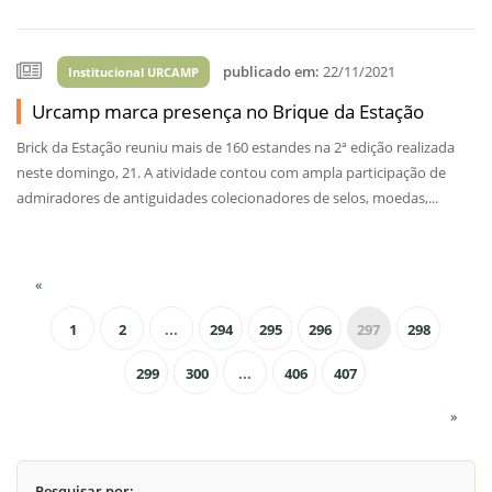
publicado em:
22/11/2021
Institucional URCAMP
Urcamp marca presença no Brique da Estação
Brick da Estação reuniu mais de 160 estandes na 2ª edição realizada
neste domingo, 21. A atividade contou com ampla participação de
admiradores de antiguidades colecionadores de selos, moedas,...
«
1
2
...
294
295
296
297
298
299
300
...
406
407
»
Pesquisar por: