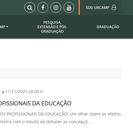
SOU URCAMP
PESQUISA,
AMP
EXTENSÃO E PÓS-
GRADUAÇÃO
Sou Urcamp (Portal)
GRADUAÇÃO
Biblioteca
Biblioteca Virtual
ila Taborda
Enade Urcamp
titucional
Intranet
Plataforma Moodle
pria de
A)
Setor de Registros
h
a
11/11/2021 20:00 h
Acadêmicos
Portarias /
OFISSIONAIS DA EDUCAÇÃO
SOU I
DOS PROFISSIONAIS DA EDUCAÇÃO: Um olhar sobre os efeitos
 Institucional
Webdiário
alestra com o intuito de debater as concepçõ...
Webmail
as