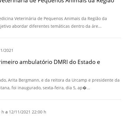
a Veterinária de Pequenos Animais da Região
Normas Laboratório
de Materiais
Medicina Veterinária de Pequenos Animais da Região da
Normas Laboratório
tivo abordar diferentes temáticas dentro da áre...
de Zoologia
Normas Laboratório
1/2021
de Química
primeiro ambulatório DMRI do Estado e
Normas Laboratório
de Botânica
Normas Laboratório
do, Arita Bergmann, e da reitora da Urcamp e presidente da
de Informática
ana, foi inaugurado, sexta-feira, dia 5, ap�...
Guia Acadêmico
Regimento
0 h
a
12/11/2021 22:00 h
Institucional URCAMP