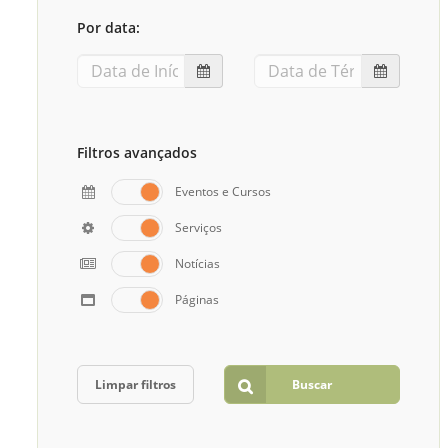
Sement
Por data:
Labora
Biotec
INTEC
Labora
Filtros avançados
Microb
Eventos e Cursos
- INTE
Serviços
Labora
Notícias
NPJ (N
Jurídi
Páginas
Livram
Alegre
NPS - 
Limpar filtros
Buscar
em Sa