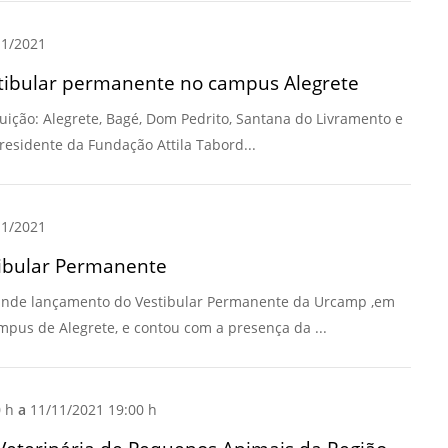
Prova de Proficiência
1/2021
Manual de TCC
ização
tibular permanente no campus Alegrete
Estruturação de TCC
osco
tuição: Alegrete, Bagé, Dom Pedrito, Santana do Livramento e
Calendário
elho Fiscal -
presidente da Fundação Attila Tabord...
Acadêmico
Manual de Segurança
- Laboratórios da
e
1/2021
Saúde
ento
ibular Permanente
Regimento CEUA
 2023-2027
Orientação para
grande lançamento do Vestibular Permanente da Urcamp ,em
Descarte - URCAMP
ampus de Alegrete, e contou com a presença da ...
Normas Laboratório
de Física
0 h
a
11/11/2021 19:00 h
Normas Laboratório
de Topografia