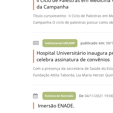
II Ciclo de Palestras em Medicin
da Campanha
Título curso/evento: II Ciclo de Palestras em 
Campanha O ciclo de palestras possui como obje
publicado em:
08/1
Institucional URCAMP
Hospital Universitário inaugura 
celebra assinatura de convênios
Com a presença da secretária de Saúde do Esta
Fundação Attila Taborda, Lia Maria Herzer Quint
De
04/11/2021 19:0
Eventos de Extensão
Imersão ENADE.