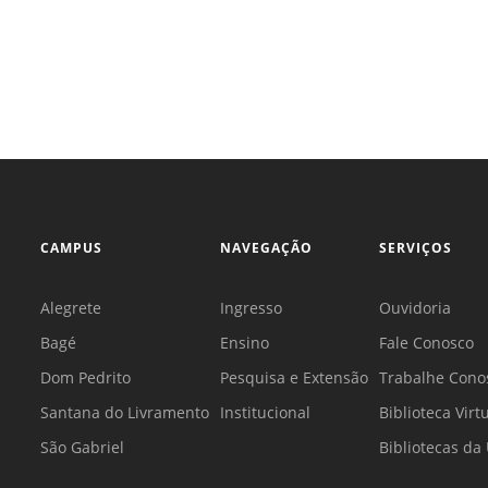
CAMPUS
NAVEGAÇÃO
SERVIÇOS
Alegrete
Ingresso
Ouvidoria
Bagé
Ensino
Fale Conosco
Dom Pedrito
Pesquisa e Extensão
Trabalhe Cono
Santana do Livramento
Institucional
Biblioteca Virt
São Gabriel
Bibliotecas d