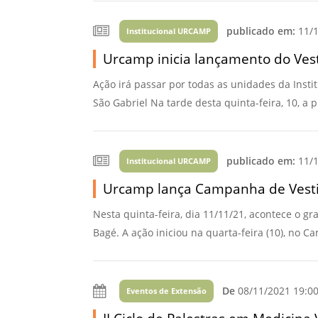
Vídeo Institucional Fazer
es - INTEC
Institucional
Urcamp Faz Bem
publicado em:
11/1
Institucional URCAMP
tório de
Internacional
Urcamp inicia lançamento do Ves
nologia Vegetal -
Trabalhe Con
Ação irá passar por todas as unidades da Insti
Eleições Cons
tório de
São Gabriel Na tarde desta quinta-feira, 10, a 
FAT 2024
iologia de Alimentos
Ouvidoria
C
PDI - Plano d
publicado em:
11/1
Institucional URCAMP
tório de Materiais
Desenvolvim
Urcamp lança Campanha de Vest
úcleo de Prática
Institucional
ca) - Bagé, Santana do
Nesta quinta-feira, dia 11/11/21, acontece o 
ento, São Gabriel e
Bagé. A ação iniciou na quarta-feira (10), no C
te
Núcleo de Práticas
úde
De
08/11/2021 19:0
Eventos de Extensão