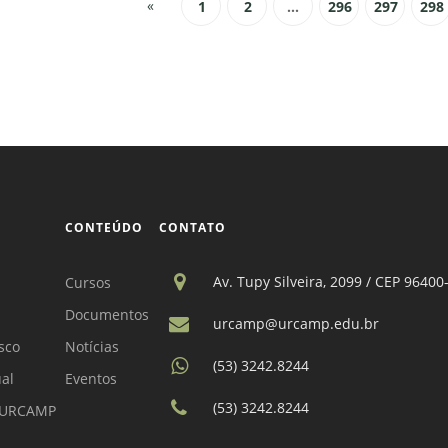
«
1
2
...
296
297
298
CONTEÚDO
CONTATO
Av. Tupy Silveira, 2099 / CEP 96400
Cursos
Documentos
urcamp@urcamp.edu.br
sco
Notícias
(53) 3242.8244
ual
Eventos
(53) 3242.8244
a URCAMP