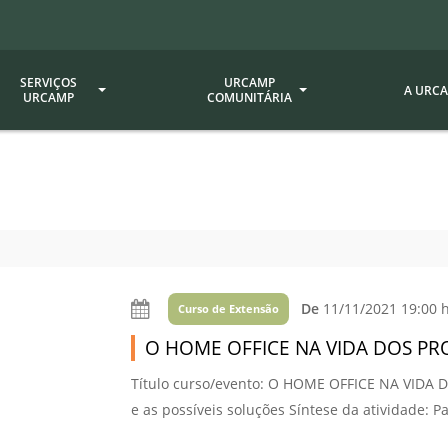
SERVIÇOS
URCAMP
A URC
URCAMP
COMUNITÁRIA
a - EDIURCAMP
Hospital Universitário
Fundação Att
ção Urcamp
Jornal Minuano
Avaliação Ins
Urcamp
oria Jr.
Museu Dom Diogo de Souza
Museu da Gravura
Comissão Pró
a Veterinária (BAGÉ)
Avaliação (CP
De
11/11/2021 19:00 
Desenvolvimento Regional
Curso de Extensão
 de Apoio Contábil e
Documentos / 
O HOME OFFICE NA VIDA DOS PR
Nossos Campi - Alegrete,
Resoluções
Bagé, Dom Pedrito, São
tório de Solos -
Título curso/evento: O HOME OFFICE NA VIDA 
Gabriel, Santana do
Documentação
e as possíveis soluções Síntese da atividade: P
Livramento
dente!!
Editais / Vag
tório de Análise de