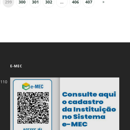
»
299
300
301
302
...
406
407
E-MEC
-110