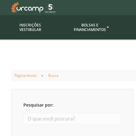
INSCRIÇÕES
BOLSAS E
VESTIBULAR
FINANCIAMENTOS
Bolsas
Editor
(funcionários/professores)
Inova
Bolsas Sociais
Consult
Página Inicial
Busca
PROUNI
Clínic
Convênios (empresas)
Núcleo
Descontos
Fiscal
Pesquisar por:
Financiamentos
Labora
INTEC
Saiba como ingressar na
Fale com um aten
URCAMP
Labora