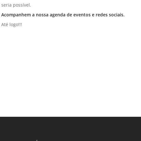
Vídeo Institucional Fazer
seria possível.
es - INTEC
Institucional
Urcamp Faz Bem
Acompanhem a nossa agenda de eventos e redes sociais.
tório de
Internacional
Até logo!!!
nologia Vegetal -
Trabalhe Con
Eleições Cons
tório de
FAT 2024
iologia de Alimentos
Ouvidoria
C
PDI - Plano d
tório de Materiais
Desenvolvim
úcleo de Prática
Institucional
ca) - Bagé, Santana do
ento, São Gabriel e
te
Núcleo de Práticas
úde