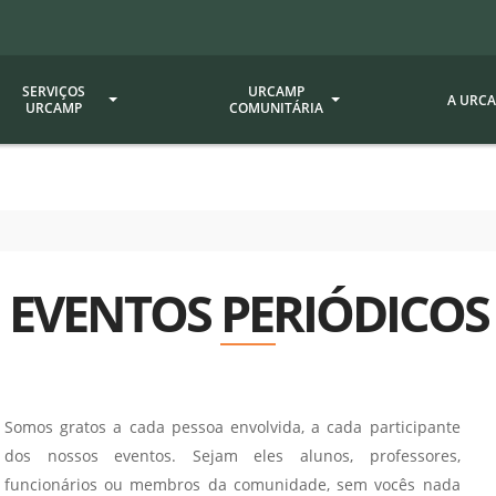
SERVIÇOS
URCAMP
A URC
URCAMP
COMUNITÁRIA
a - EDIURCAMP
Hospital Universitário
Fundação Att
ção Urcamp
Jornal Minuano
Avaliação Ins
Urcamp
oria Jr.
Museu Dom Diogo de Souza
EVENTOS PERIÓDICOS
Museu da Gravura
Comissão Pró
a Veterinária (BAGÉ)
Avaliação (CP
Desenvolvimento Regional
 de Apoio Contábil e
Documentos / 
Nossos Campi - Alegrete,
Resoluções
Bagé, Dom Pedrito, São
tório de Solos -
Somos gratos a cada pessoa envolvida, a cada participante
Gabriel, Santana do
Documentação
dos nossos eventos. Sejam eles alunos, professores,
Livramento
dente!!
Editais / Vag
funcionários ou membros da comunidade, sem vocês nada
tório de Análise de