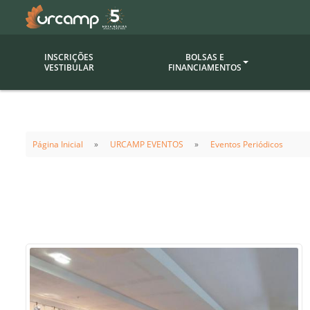
INSCRIÇÕES
BOLSAS E
VESTIBULAR
FINANCIAMENTOS
Bolsas
Editor
(funcionários/professores)
Página Inicial
URCAMP EVENTOS
Eventos Periódicos
Inova
Bolsas Sociais
Consult
PROUNI
Clínic
Convênios (empresas)
Núcleo
Descontos
Fiscal
Financiamentos
Labora
INTEC
Saiba como ingressar na
Fale com um aten
URCAMP
Labora