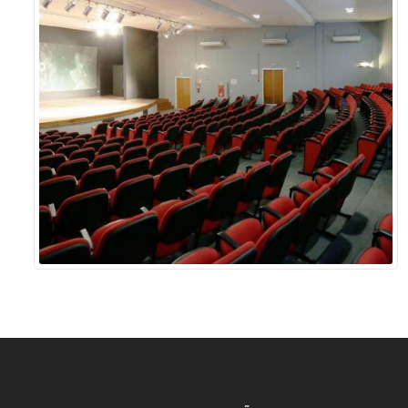
Sement
Labora
Biotec
INTEC
Labora
Microb
- INTE
Labora
NPJ (N
Jurídi
Livram
Alegre
NPS - 
em Sa