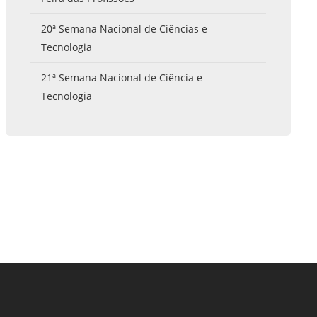
Prova de Proficiência
20ª Semana Nacional de Ciências e
Manual de TCC
ização
Tecnologia
Estruturação de TCC
osco
21ª Semana Nacional de Ciência e
Calendário
elho Fiscal -
Tecnologia
Acadêmico
Manual de Segurança
- Laboratórios da
e
Saúde
ento
Regimento CEUA
 2023-2027
Orientação para
Descarte - URCAMP
Normas Laboratório
de Física
Normas Laboratório
de Topografia