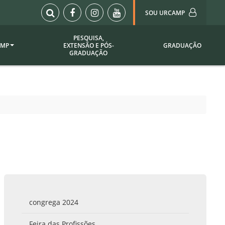
SOU URCAMP
PESQUISA,
AMP
EXTENSÃO E PÓS-
GRADUAÇÃO
Sou Urcamp (Portal)
GRADUAÇÃO
Biblioteca
Biblioteca Virtual
ila Taborda
Enade Urcamp
titucional
Intranet
Plataforma Moodle
pria de
A)
Setor de Registros
Acadêmicos
Portarias /
SOU I
 Institucional
Webdiário
congrega 2024
Webmail
as
Feira das Profissões